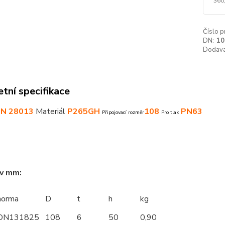
360
Číslo p
DN:
10
Dodava
tní specifikace
IN 28013
Materiál
P265GH
108
PN63
Připojovací rozměr
Pro tlak
 v mm:
norma
D
t
h
kg
ON131825
108
6
50
0,90