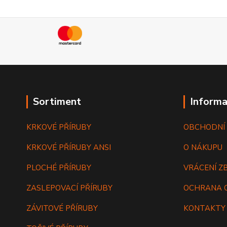
Sortiment
Informa
KRKOVÉ PŘÍRUBY
OBCHODNÍ
KRKOVÉ PŘÍRUBY ANSI
O NÁKUPU
PLOCHÉ PŘÍRUBY
VRÁCENÍ Z
ZASLEPOVACÍ PŘÍRUBY
OCHRANA 
ZÁVITOVÉ PŘÍRUBY
KONTAKTY