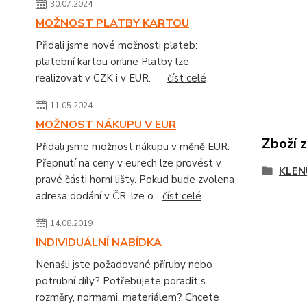
30.07.2024
MOŽNOST PLATBY KARTOU
Přidali jsme nové možnosti plateb:
platební kartou online Platby lze
realizovat v CZK i v EUR.
číst celé
11.05.2024
MOŽNOST NÁKUPU V EUR
Zboží 
Přidali jsme možnost nákupu v měně EUR.
Přepnutí na ceny v eurech lze provést v
KLEN
pravé části horní lišty. Pokud bude zvolena
adresa dodání v ČR, lze o...
číst celé
14.08.2019
INDIVIDUÁLNÍ NABÍDKA
Nenašli jste požadované příruby nebo
potrubní díly? Potřebujete poradit s
rozměry, normami, materiálem? Chcete