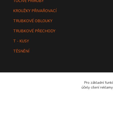
TOČIVÉ PŘÍRUBY
KROUŽKY PŘIVAŘOVACÍ
TRUBKOVÉ OBLOUKY
TRUBKOVÉ PŘECHODY
T - KUSY
TĚSNĚNÍ
Pro základní funk
účely cílení reklam