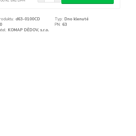
,00 Kč
bez DPH
roduktu:
d63-0100CD
Typ:
Dno klenuté
0
PN:
63
tel:
KOMAP DĚDOV, s.r.o.