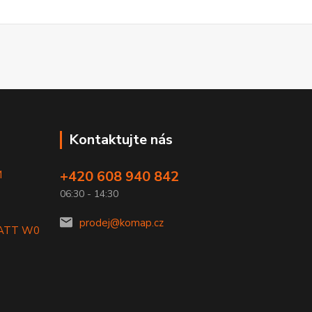
Kontaktujte nás
+420 608 940 842
M
06:30 - 14:30
prodej@komap.cz
LATT W0