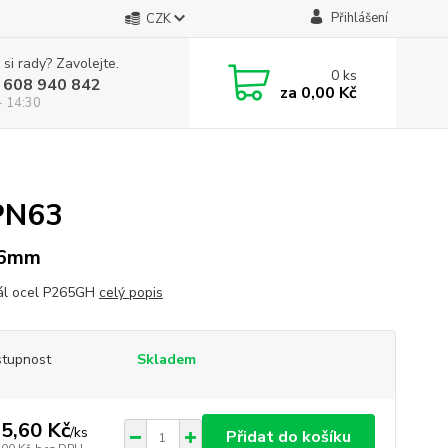
Přihlášení
CZK
 si rady? Zavolejte.
0
ks
 608 940 842
za
0,00 Kč
- 14:30
PN63
 6mm
ál ocel P265GH
celý popis
tupnost
Skladem
5,60 Kč
/
ks
Přidat do košíku