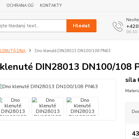
OCHRANA OÚ
KONTAKTY
Nevíte
Hledat
+420
06:30 
KLENUTÁ DNA
Dno klenuté DIN28013 DN100/108 PN63
klenuté DIN28013 DN100/108 
síla
Materi
Dos
43