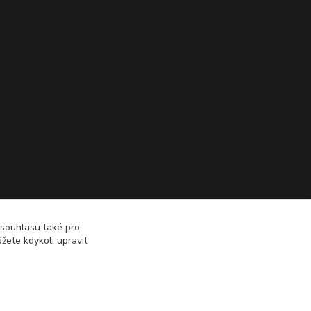
 souhlasu také pro
žete kdykoli upravit