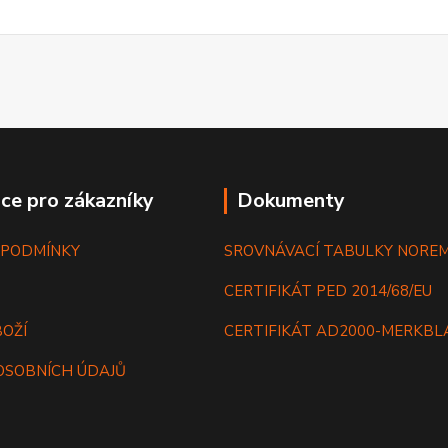
ce pro zákazníky
Dokumenty
 PODMÍNKY
SROVNÁVACÍ TABULKY NORE
CERTIFIKÁT PED 2014/68/EU
BOŽÍ
CERTIFIKÁT AD2000-MERKB
OSOBNÍCH ÚDAJŮ