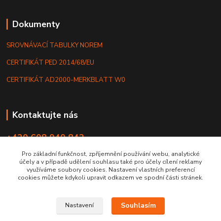
Dokumenty
SROVNÁVACÍ TABULKY NOREM
CERTIFIKÁT PED 2014/68/EU
CERTIFIKÁT AD2000-MERKBLATT W0
Kontaktujte nás
+420 608 940 842
06:30 - 14:30
Pro základní funkčnost, zpříjemnění používání webu, analytické
účely a v případě udělení souhlasu také pro účely cílení reklamy
prodej@komap.cz
využíváme soubory cookies. Nastavení vlastních preferencí
cookies můžete kdykoli upravit odkazem ve spodní části stránek.
Souhlasím
Nastavení