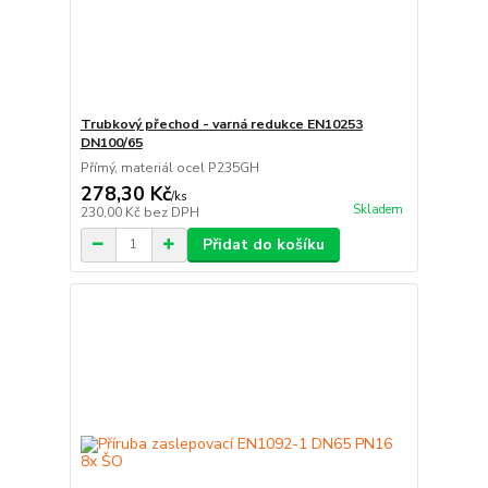
Trubkový přechod - varná redukce EN10253
DN100/65
Přímý, materiál ocel P235GH
278,30 Kč
/
ks
Skladem
230,00 Kč
bez DPH
Přidat do košíku