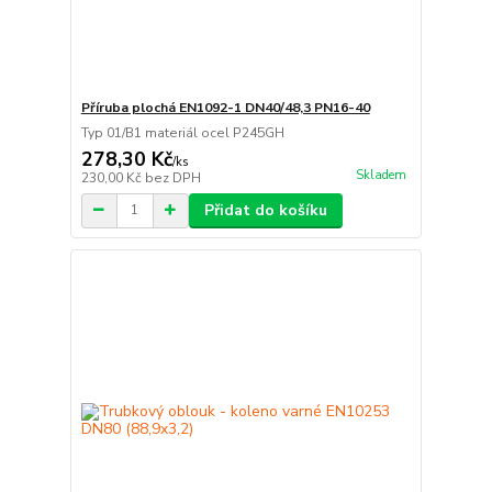
Příruba plochá EN1092-1 DN40/48,3 PN16-40
Typ 01/B1 materiál ocel P245GH
278,30 Kč
/
ks
Skladem
230,00 Kč
bez DPH
Přidat do košíku