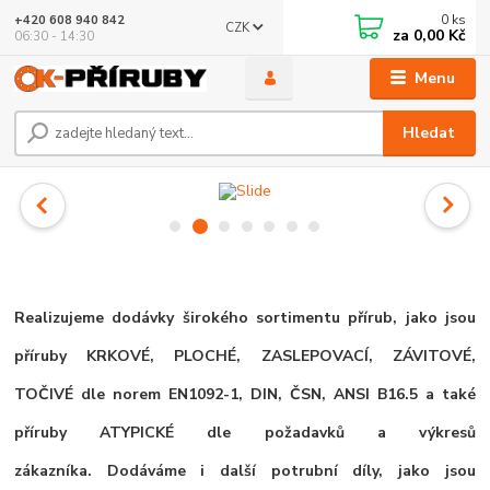
0
ks
+420 608 940 842
CZK
za
0,00 Kč
06:30 - 14:30
Menu
Hledat
Realizujeme dodávky širokého sortimentu
přírub, jako jsou
příruby KRKOVÉ, PLOCHÉ, ZASLEPOVACÍ, ZÁVITOVÉ,
TOČIVÉ dle norem EN1092-1, DIN, ČSN, ANSI B16.5 a také
příruby ATYPICKÉ dle požadavků a výkresů
zákazníka.
Dodáváme i další potrubní díly, jako jsou