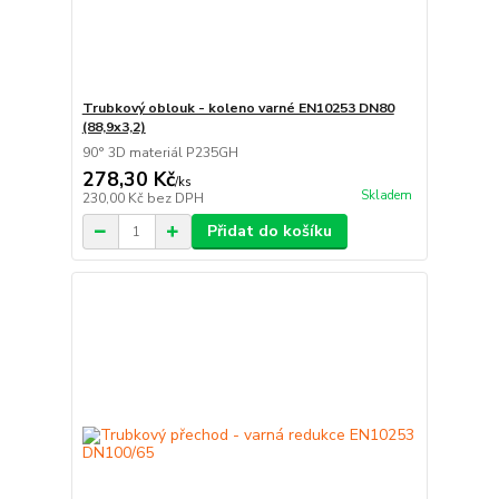
Trubkový oblouk - koleno varné EN10253 DN80
(88,9x3,2)
90° 3D materiál P235GH
278,30 Kč
/
ks
Skladem
230,00 Kč
bez DPH
Přidat do košíku