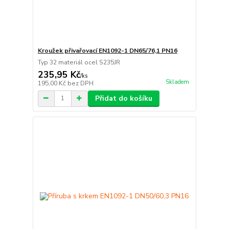
Kroužek přivařovací EN1092-1 DN65/76,1 PN16
Typ 32 materiál ocel S235JR
235,95 Kč
/
ks
Skladem
195,00 Kč
bez DPH
Přidat do košíku