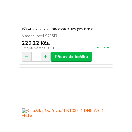
Příruba závitová DIN2566 DN25 (1") PN16
Materiál ocel S235JR
220,22 Kč
/
ks
Skladem
182,00 Kč
bez DPH
Přidat do košíku