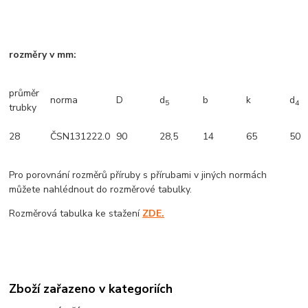
rozměry v mm:
průměr
norma
D
d
b
k
d
5
4
trubky
28
ČSN131222.0
90
28,5
14
65
50
Pro porovnání rozměrů příruby s přírubami v jiných normách
můžete nahlédnout do rozměrové tabulky.
Rozměrová tabulka ke stažení
ZDE.
Zboží zařazeno v kategoriích