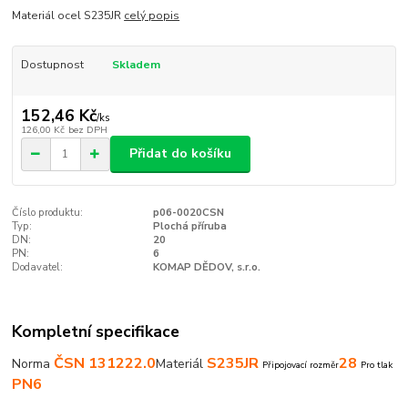
Materiál ocel S235JR
celý popis
Dostupnost
Skladem
152,46 Kč
/
ks
126,00 Kč
bez DPH
Přidat do košíku
Číslo produktu:
p06-0020CSN
Typ:
Plochá příruba
DN:
20
PN:
6
Dodavatel:
KOMAP DĚDOV, s.r.o.
Kompletní specifikace
ČSN 131222.0
S235JR
28
Norma
Materiál
Připojovací rozměr
Pro tlak
PN6