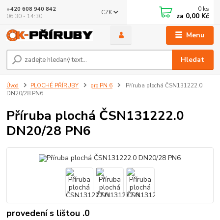
0
ks
+420 608 940 842
CZK
za
0,00 Kč
06:30 - 14:30
Menu
Hledat
Úvod
PLOCHÉ PŘÍRUBY
pro PN 6
Příruba plochá ČSN131222.0
DN20/28 PN6
Příruba plochá ČSN131222.0
DN20/28 PN6
provedení s lištou .0