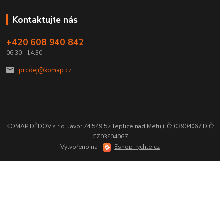
Kontaktujte nás
+420 608 940 842
06:30 - 14:30
prodej@komap.cz
KOMAP DĚDOV s.r.o. Javor 74 549 57 Teplice nad Metují IČ: 03904067 DIČ:
CZ03904067
Vytvořeno na
Eshop-rychle.cz