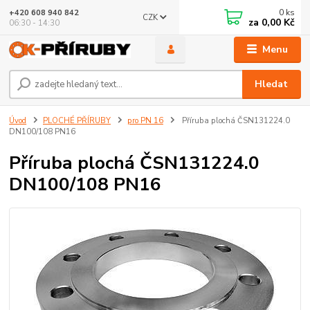
0
ks
+420 608 940 842
CZK
za
0,00 Kč
06:30 - 14:30
Menu
Hledat
Úvod
PLOCHÉ PŘÍRUBY
pro PN 16
Příruba plochá ČSN131224.0
DN100/108 PN16
Příruba plochá ČSN131224.0
DN100/108 PN16