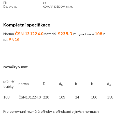
PN:
16
Dodavatel:
KOMAP DĚDOV, s.r.o.
Kompletní specifikace
ČSN 131224.0
S235JR
108
Norma
Materiál
Připojovací rozměr
Pro
PN16
tlak
rozměry v mm:
průměr
norma
D
d
b
k
d
5
4
trubky
108
ČSN131224.0
220
109
24
180
158
Pro porovnání rozměrů příruby s přírubami v jiných normách