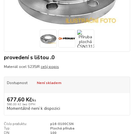
provedení s lištou .0
Materiál ocel S235JR
celý popis
Dostupnost
Není skladem
677,60 Kč
/
ks
560,00 Kč
bez DPH
Momentálně není k dispozici
Číslo produktu:
p16-0100CSN
Typ:
Plochá příruba
DN:
100