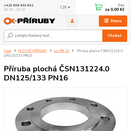
0
ks
+420 608 940 842
CZK
za
0,00 Kč
06:30 - 14:30
Menu
Hledat
Úvod
PLOCHÉ PŘÍRUBY
pro PN 16
Příruba plochá ČSN131224.0
DN125/133 PN16
Příruba plochá ČSN131224.0
DN125/133 PN16