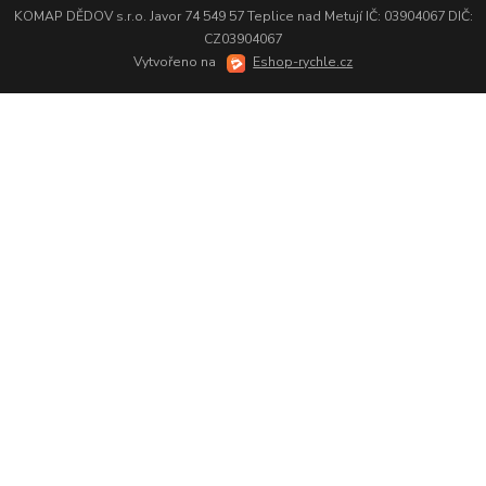
KOMAP DĚDOV s.r.o. Javor 74 549 57 Teplice nad Metují IČ: 03904067 DIČ:
CZ03904067
Vytvořeno na
Eshop-rychle.cz