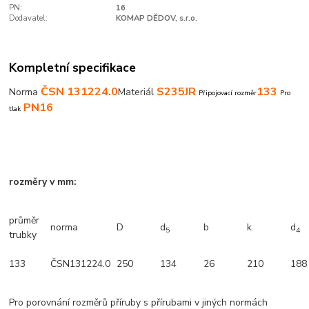
PN:
16
Dodavatel:
KOMAP DĚDOV, s.r.o.
Kompletní specifikace
ČSN 131224.0
S235JR
133
Norma
Materiál
Připojovací rozměr
Pro
PN16
tlak
rozměry v mm:
průměr
norma
D
d
b
k
d
5
4
trubky
133
ČSN131224.0
250
134
26
210
188
Pro porovnání rozměrů příruby s přírubami v jiných normách