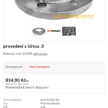
provedení s lištou .0
Materiál ocel S235JR
celý popis
Dostupnost
Není skladem
834,90 Kč
/
ks
690,00 Kč
bez DPH
Momentálně není k dispozici
Číslo produktu:
p16-0125CSN
Typ:
Plochá příruba
DN:
125