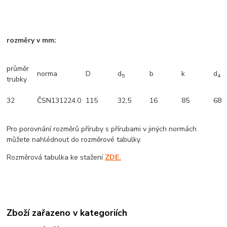
rozměry v mm:
průměr
norma
D
d
b
k
d
5
4
trubky
32
ČSN131224.0
115
32,5
16
85
68
Pro porovnání rozměrů příruby s přírubami v jiných normách
můžete nahlédnout do rozměrové tabulky.
Rozměrová tabulka ke stažení
ZDE.
Zboží zařazeno v kategoriích