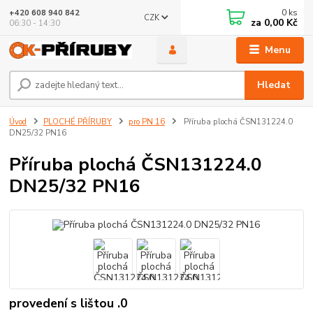
0
ks
+420 608 940 842
CZK
za
0,00 Kč
06:30 - 14:30
Menu
Hledat
Úvod
PLOCHÉ PŘÍRUBY
pro PN 16
Příruba plochá ČSN131224.0
DN25/32 PN16
Příruba plochá ČSN131224.0
DN25/32 PN16
provedení s lištou .0