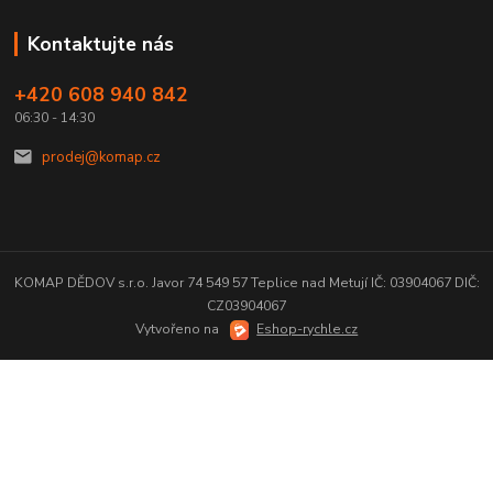
Kontaktujte nás
+420 608 940 842
06:30 - 14:30
prodej@komap.cz
KOMAP DĚDOV s.r.o. Javor 74 549 57 Teplice nad Metují IČ: 03904067 DIČ:
CZ03904067
Vytvořeno na
Eshop-rychle.cz