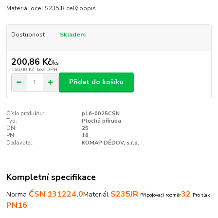
Materiál ocel S235JR
celý popis
Dostupnost
Skladem
200,86 Kč
/
ks
166,00 Kč
bez DPH
Přidat do košíku
Číslo produktu:
p16-0025CSN
Typ:
Plochá příruba
DN:
25
PN:
16
Dodavatel:
KOMAP DĚDOV, s.r.o.
Kompletní specifikace
ČSN 131224.0
S235JR
32
Norma
Materiál
Připojovací rozměr
Pro tlak
PN16