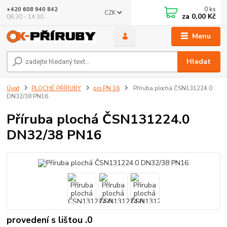
0
ks
+420 608 940 842
CZK
za
0,00 Kč
06:30 - 14:30
Menu
Hledat
Úvod
PLOCHÉ PŘÍRUBY
pro PN 16
Příruba plochá ČSN131224.0
DN32/38 PN16
Příruba plochá ČSN131224.0
DN32/38 PN16
provedení s lištou .0