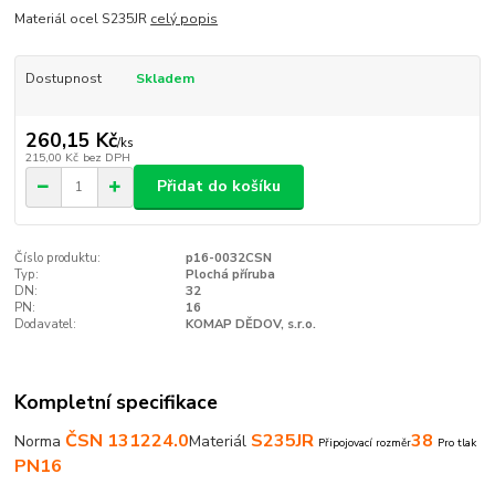
Materiál ocel S235JR
celý popis
Dostupnost
Skladem
260,15 Kč
/
ks
215,00 Kč
bez DPH
Přidat do košíku
Číslo produktu:
p16-0032CSN
Typ:
Plochá příruba
DN:
32
PN:
16
Dodavatel:
KOMAP DĚDOV, s.r.o.
Kompletní specifikace
ČSN 131224.0
S235JR
38
Norma
Materiál
Připojovací rozměr
Pro tlak
PN16