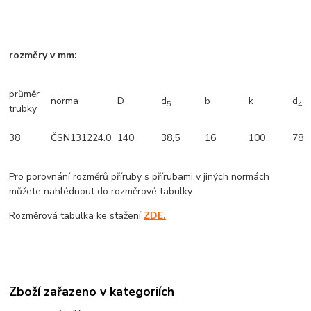
rozměry v mm:
průměr
norma
D
d
b
k
d
5
4
trubky
38
ČSN131224.0
140
38,5
16
100
78
Pro porovnání rozměrů příruby s přírubami v jiných normách
můžete nahlédnout do rozměrové tabulky.
Rozměrová tabulka ke stažení
ZDE.
Zboží zařazeno v kategoriích