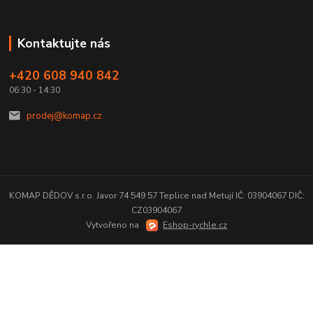
Kontaktujte nás
+420 608 940 842
06:30 - 14:30
prodej@komap.cz
KOMAP DĚDOV s.r.o. Javor 74 549 57 Teplice nad Metují IČ: 03904067 DIČ:
CZ03904067
Vytvořeno na
Eshop-rychle.cz