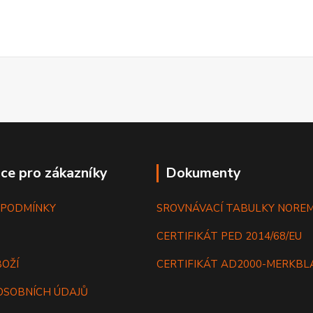
ce pro zákazníky
Dokumenty
 PODMÍNKY
SROVNÁVACÍ TABULKY NORE
CERTIFIKÁT PED 2014/68/EU
BOŽÍ
CERTIFIKÁT AD2000-MERKB
OSOBNÍCH ÚDAJŮ