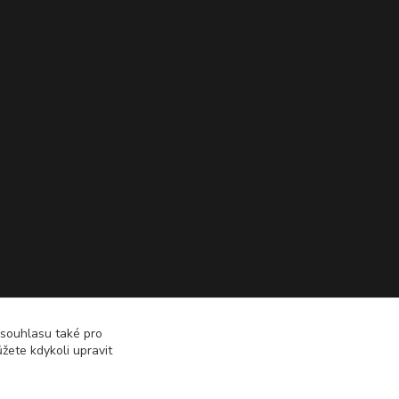
 souhlasu také pro
žete kdykoli upravit