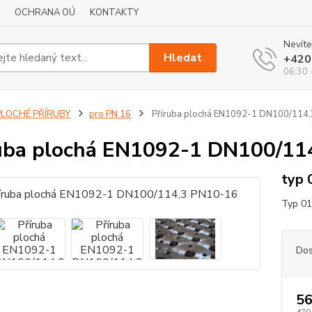
OCHRANA OÚ
KONTAKTY
Nevíte
Hledat
+420
06:30 
PLOCHÉ PŘÍRUBY
pro PN 16
Příruba plochá EN1092-1 DN100/114
uba plochá EN1092-1 DN100/11
typ 
Typ 01
Dos
56