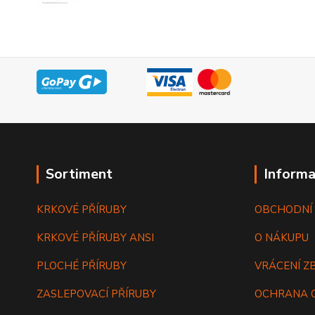
Sortiment
Informa
KRKOVÉ PŘÍRUBY
OBCHODNÍ
KRKOVÉ PŘÍRUBY ANSI
O NÁKUPU
PLOCHÉ PŘÍRUBY
VRÁCENÍ Z
ZASLEPOVACÍ PŘÍRUBY
OCHRANA 