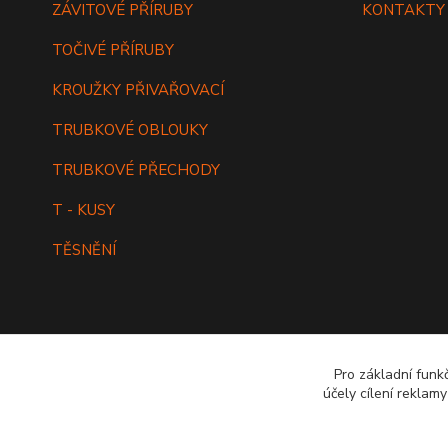
ZÁVITOVÉ PŘÍRUBY
KONTAKTY
TOČIVÉ PŘÍRUBY
KROUŽKY PŘIVAŘOVACÍ
TRUBKOVÉ OBLOUKY
TRUBKOVÉ PŘECHODY
T - KUSY
TĚSNĚNÍ
Pro základní funk
účely cílení reklam