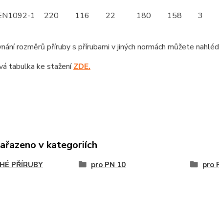
EN1092-1
220
116
22
180
158
3
nání rozměrů příruby s přírubami v jiných normách můžete nahlé
á tabulka ke stažení
ZDE.
zařazeno v kategoriích
HÉ PŘÍRUBY
pro PN 10
pro 