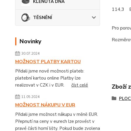
KLENUTÁ DNA
114,3
TĚSNĚNÍ
Pro porov
Rozměrov
Novinky
30.07.2024
MOŽNOST PLATBY KARTOU
Přidali jsme nové možnosti plateb:
platební kartou online Platby lze
realizovat v CZK i v EUR.
číst celé
Zboží 
11.05.2024
PLOC
MOŽNOST NÁKUPU V EUR
Přidali jsme možnost nákupu v měně EUR.
Přepnutí na ceny v eurech lze provést v
pravé části horní lišty. Pokud bude zvolena