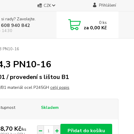
Přihlášení
CZK
 si rady? Zavolejte.
0
ks
 608 940 842
za
0,00 Kč
- 14:30
,3 PN10-16
4,3 PN10-16
01 / provedení s lištou B1
/B1 materiál ocel P245GH
celý popis
tupnost
Skladem
8,70 Kč
/
ks
Přidat do košíku