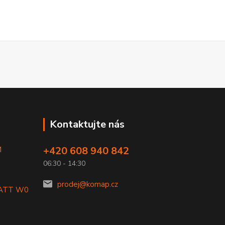
Kontaktujte nás
+420 608 940 842
M
06:30 - 14:30
prodej@komap.cz
LATT W0