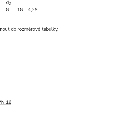
d
2
8
18
4,39
dnout do rozměrové tabulky.
PN 16