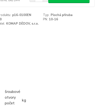
,00 Kč
bez DPH
roduktu:
p16-0100EN
Typ:
Plochá příruba
0
PN:
10-16
tel:
KOMAP DĚDOV, s.r.o.
šroubové
otvory
kg
počet