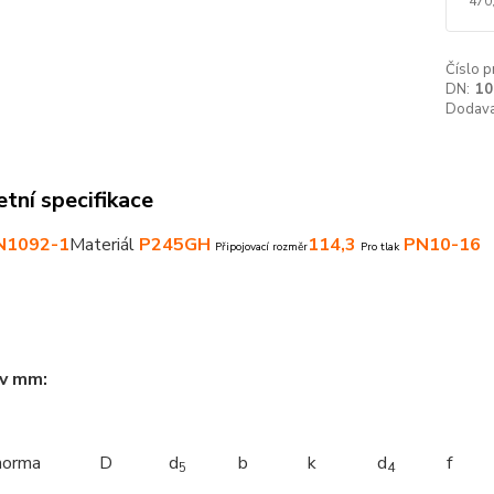
470
Číslo p
DN:
10
Dodava
tní specifikace
N1092-1
Materiál
P245GH
114,3
PN10-16
Připojovací rozměr
Pro tlak
 v mm:
norma
D
d
b
k
d
f
5
4