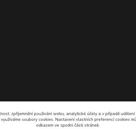
čnost, zpříjemnění používání webu, analytické účely a v případě udělení
y využíváme soubory cookies. Nastavení vlastních preferencí cookies mů
odkazem ve spodní části stránek.