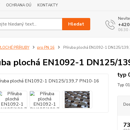
OCHRANA OÚ
KONTAKTY
Nevíte
Hledat
+420
06:30 
PLOCHÉ PŘÍRUBY
pro PN 16
Příruba plochá EN1092-1 DN125/139
uba plochá EN1092-1 DN125/13
typ 
Typ 01
Dos
73