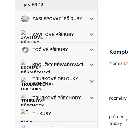
pro PN 40
ZASLEPOVACÍ PŘÍRUBY
ZÁVITOVÉ PŘÍRUBY
TOČIVÉ PŘÍRUBY
Komple
Norma
E
KROUŽKY PŘIVAŘOVACÍ
TRUBKOVÉ OBLOUKY
(KOLENA)
TRUBKOVÉ PŘECHODY
rozměry
T - KUSY
průměr
trubky