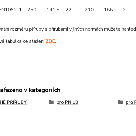
EN1092-1
250
141,5
22
210
188
3
nání rozměrů příruby s přírubami v jiných normách můžete nahlé
á tabulka ke stažení
ZDE.
zařazeno v kategoriích
HÉ PŘÍRUBY
pro PN 10
pro 