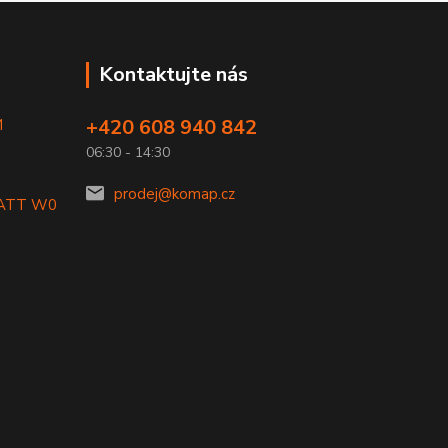
Kontaktujte nás
+420 608 940 842
M
06:30 - 14:30
prodej@komap.cz
LATT W0