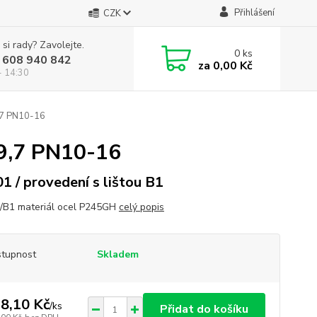
Přihlášení
CZK
 si rady? Zavolejte.
0
ks
 608 940 842
za
0,00 Kč
- 14:30
,7 PN10-16
9,7 PN10-16
01 / provedení s lištou B1
/B1 materiál ocel P245GH
celý popis
tupnost
Skladem
8,10 Kč
/
ks
Přidat do košíku