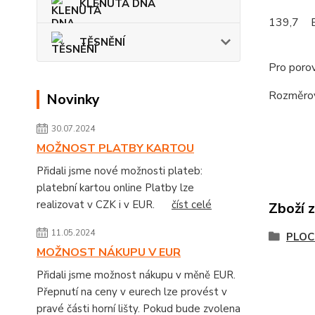
KLENUTÁ DNA
139,7
TĚSNĚNÍ
Pro porov
Rozměrov
Novinky
30.07.2024
MOŽNOST PLATBY KARTOU
Přidali jsme nové možnosti plateb:
platební kartou online Platby lze
realizovat v CZK i v EUR.
číst celé
Zboží 
11.05.2024
PLOC
MOŽNOST NÁKUPU V EUR
Přidali jsme možnost nákupu v měně EUR.
Přepnutí na ceny v eurech lze provést v
pravé části horní lišty. Pokud bude zvolena