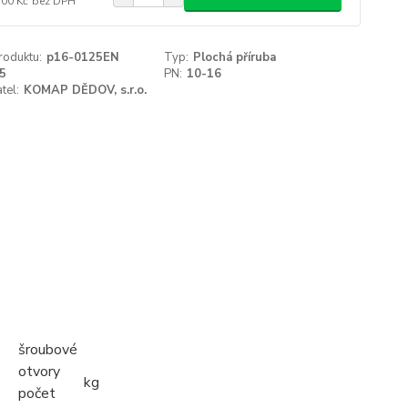
,00 Kč
bez DPH
roduktu:
p16-0125EN
Typ:
Plochá příruba
5
PN:
10-16
tel:
KOMAP DĚDOV, s.r.o.
šroubové
otvory
kg
počet