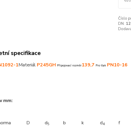
610
Číslo p
DN:
12
Dodava
tní specifikace
N1092-1
Materiál
P245GH
139,7
PN10-16
Připojovací rozměr
Pro tlak
 v mm:
norma
D
d
b
k
d
f
5
4