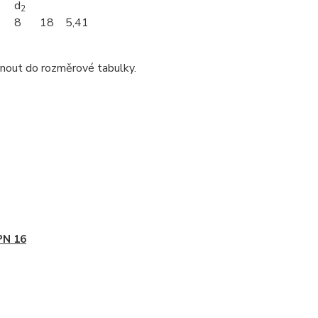
d
2
8
18
5,41
dnout do rozměrové tabulky.
PN 16