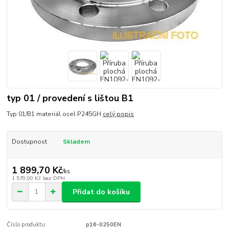
typ 01 / provedení s lištou B1
Typ 01/B1 materiál ocel P245GH
celý popis
Dostupnost
Skladem
1 899,70 Kč
/
ks
1 570,00 Kč
bez DPH
Přidat do košíku
Číslo produktu:
p16-0250EN