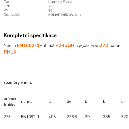
Typ:
Plochá příruba
DN:
250
PN:
16
Dodavatel:
KOMAP DĚDOV, s.r.o.
Kompletní specifikace
EN1092-1
P245GH
273
Norma
Materiál
Připojovací rozměr
Pro tlak
PN16
rozměry v mm:
průměr
norma
D
d
b
k
d
5
4
trubky
273
EN1092-1
405
276,5
29
355
320