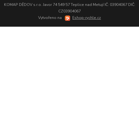
KOMAP DĚDOV s.r.o. Javor 74 549 57 Teplice nad Metují IČ: 03904067 DIČ:
CZ03904067
Vytvořeno na
Eshop-rychle.cz