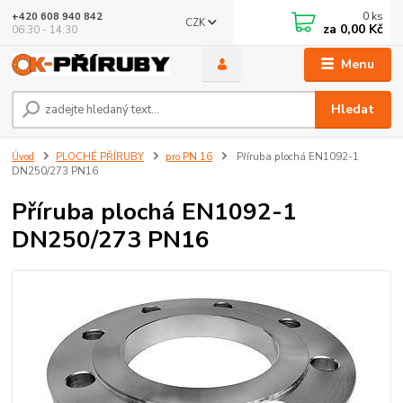
0
ks
+420 608 940 842
CZK
za
0,00 Kč
06:30 - 14:30
Menu
Hledat
Úvod
PLOCHÉ PŘÍRUBY
pro PN 16
Příruba plochá EN1092-1
DN250/273 PN16
Příruba plochá EN1092-1
DN250/273 PN16