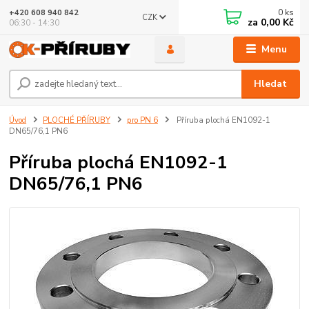
0
ks
+420 608 940 842
CZK
za
0,00 Kč
06:30 - 14:30
Menu
Hledat
Úvod
PLOCHÉ PŘÍRUBY
pro PN 6
Příruba plochá EN1092-1
DN65/76,1 PN6
Příruba plochá EN1092-1
DN65/76,1 PN6