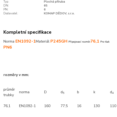
Typ:
Plochá příruba
DN:
65
PN:
6
Dodavatel:
KOMAP DĚDOV, s.r.o.
Kompletní specifikace
EN1092-1
P245GH
76,1
Norma
Materiál
Připojovací rozměr
Pro tlak
PN6
rozměry v mm:
průměr
norma
D
d
b
k
d
5
4
trubky
76,1
EN1092-1
160
77,5
16
130
110