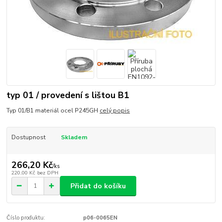
typ 01 / provedení s lištou B1
Typ 01/B1 materiál ocel P245GH
celý popis
Dostupnost
Skladem
266,20 Kč
/
ks
220,00 Kč
bez DPH
Přidat do košíku
Číslo produktu:
p06-0065EN