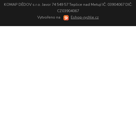
KOMAP DĚDOV s.r.o. Javor 74 549 57 Teplice nad Metují IČ: 03904067 DIČ:
CZ03904067
Vytvořeno na
Eshop-rychle.cz