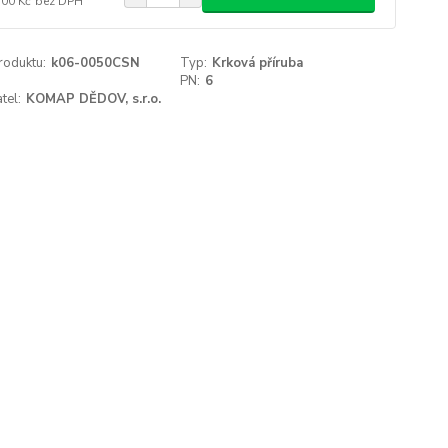
,00 Kč
bez DPH
roduktu:
k06-0050CSN
Typ:
Krková příruba
PN:
6
tel:
KOMAP DĚDOV, s.r.o.