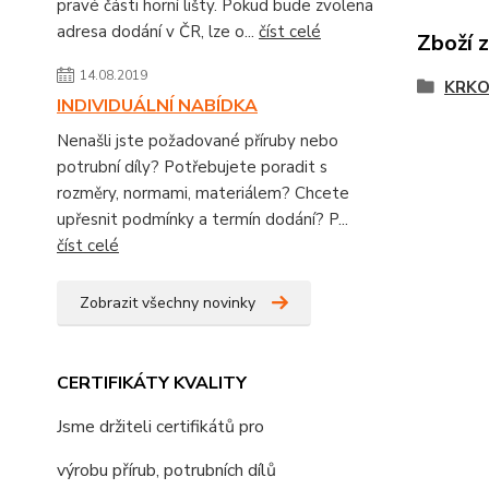
pravé části horní lišty. Pokud bude zvolena
adresa dodání v ČR, lze o...
číst celé
Zboží 
14.08.2019
KRKO
INDIVIDUÁLNÍ NABÍDKA
Nenašli jste požadované příruby nebo
potrubní díly? Potřebujete poradit s
rozměry, normami, materiálem? Chcete
upřesnit podmínky a termín dodání? P...
číst celé
Zobrazit všechny novinky
CERTIFIKÁTY KVALITY
Jsme držiteli certifikátů pro
výrobu přírub, potrubních dílů