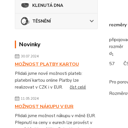
KLENUTÁ DNA
TĚSNĚNÍ
rozměry
připojova
Novinky
rozm
d
1
30.07.2024
57
Č
MOŽNOST PLATBY KARTOU
Přidali jsme nové možnosti plateb:
platební kartou online Platby lze
Pro porov
realizovat v CZK i v EUR.
číst celé
Rozměrov
11.05.2024
MOŽNOST NÁKUPU V EUR
Přidali jsme možnost nákupu v měně EUR.
Přepnutí na ceny v eurech lze provést v