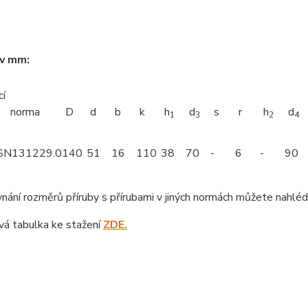
 v mm:
cí
ěr
norma
D
d
b
k
h
d
s
r
h
d
1
3
2
4
SN131229.0
140
51
16
110
38
70
-
6
-
90
nání rozměrů příruby s přírubami v jiných normách můžete nahlé
á tabulka ke stažení
ZDE.