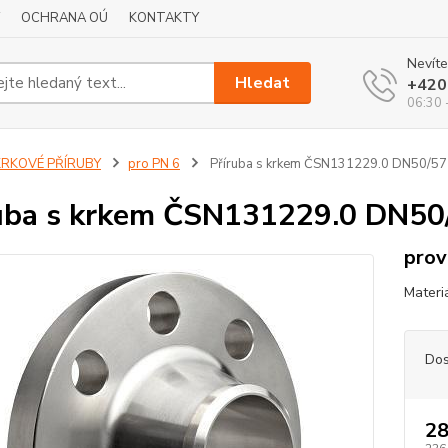
OCHRANA OÚ
KONTAKTY
Nevíte
Hledat
+420
06:30 
KRKOVÉ PŘÍRUBY
pro PN 6
Příruba s krkem ČSN131229.0 DN50/57
uba s krkem ČSN131229.0 DN50
prov
Materi
Dos
28