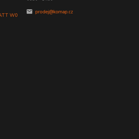
prodej@komap.cz
LATT W0