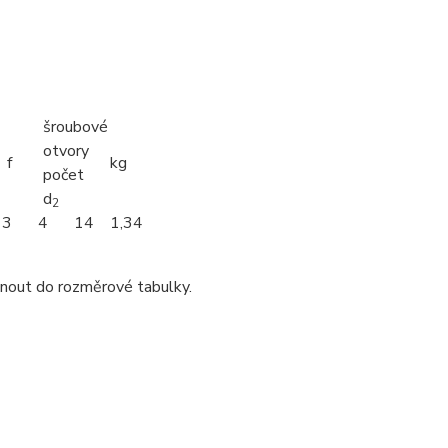
šroubové
otvory
f
kg
počet
d
2
3
4
14
1,34
dnout do rozměrové tabulky.