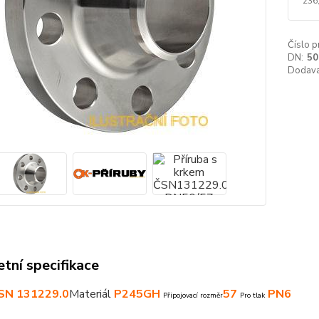
236
Číslo p
DN:
50
Dodava
tní specifikace
SN 131229.0
Materiál
P245GH
57
PN6
Připojovací rozměr
Pro tlak