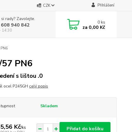
Přihlášení
CZK
 si rady? Zavolejte.
0
ks
 608 940 842
za
0,00 Kč
- 14:30
 PN6
/57 PN6
edení s lištou .0
ál ocel P245GH
celý popis
tupnost
Skladem
5,56 Kč
/
ks
Přidat do košíku