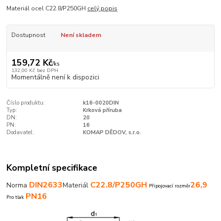
Materiál ocel C22.8/P250GH
celý popis
Dostupnost
Není skladem
159,72 Kč
/
ks
132,00 Kč
bez DPH
Momentálně není k dispozici
Číslo produktu:
k16-0020DIN
Typ:
Krková příruba
DN:
20
PN:
16
Dodavatel:
KOMAP DĚDOV, s.r.o.
Kompletní specifikace
DIN2633
C22.8/P250GH
26,9
Norma
Materiál
Připojovací rozměr
PN16
Pro tlak