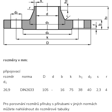
rozměry v mm:
připojovací
rozměr
norma
D
d
b
k
h
d
s
r
1
3
d
1
26,9
DIN2633
105
-
16
75
38
40
2,3
4
Pro porovnání rozměrů příruby s přírubami v jiných normách
můžete nahlédnout do rozměrové tabulky.