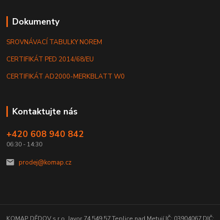
Dokumenty
SROVNÁVACÍ TABULKY NOREM
CERTIFIKÁT PED 2014/68/EU
CERTIFIKÁT AD2000-MERKBLATT W0
Kontaktujte nás
+420 608 940 842
06:30 - 14:30
prodej@komap.cz
KOMAP DĚDOV s.r.o. Javor 74 549 57 Teplice nad Metují IČ: 03904067 DIČ: