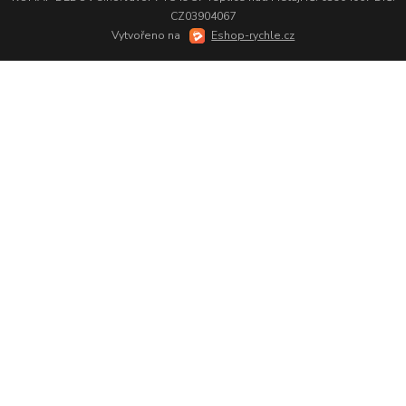
CZ03904067
Vytvořeno na
Eshop-rychle.cz