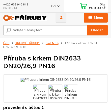
0
ks
+420 608 940 842
CZK
za
0,00 Kč
06:30 - 14:30
Menu
Hledat
Úvod
KRKOVÉ PŘÍRUBY
pro PN 16
Příruba s krkem DIN2633
DN20/26,9 PN16
Příruba s krkem DIN2633
DN20/26,9 PN16
provedení s lištou C