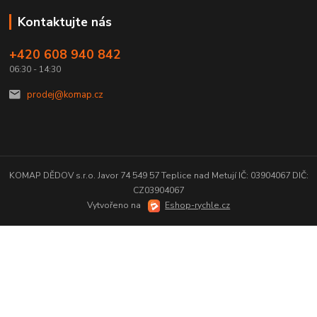
Kontaktujte nás
+420 608 940 842
06:30 - 14:30
prodej@komap.cz
KOMAP DĚDOV s.r.o. Javor 74 549 57 Teplice nad Metují IČ: 03904067 DIČ:
CZ03904067
Vytvořeno na
Eshop-rychle.cz