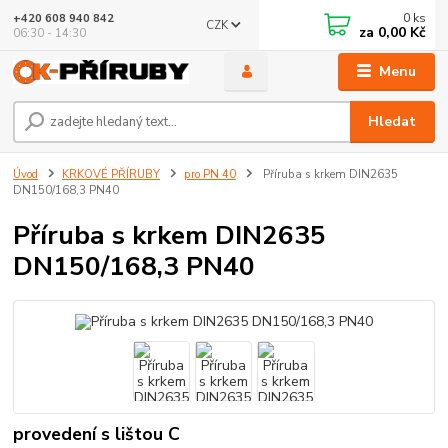
0
ks
+420 608 940 842
CZK
za
0,00 Kč
06:30 - 14:30
Menu
Hledat
Úvod
KRKOVÉ PŘÍRUBY
pro PN 40
Příruba s krkem DIN2635
DN150/168,3 PN40
Příruba s krkem DIN2635
DN150/168,3 PN40
provedení s lištou C