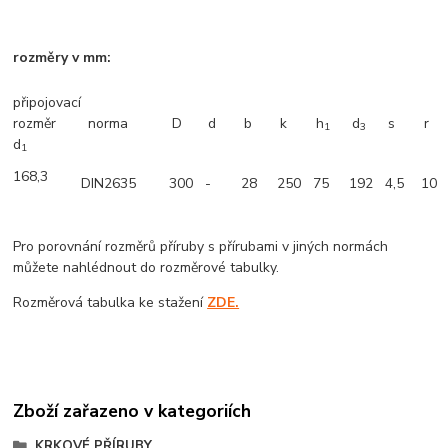
rozměry v mm:
připojovací
rozměr
norma
D
d
b
k
h
d
s
r
1
3
d
1
168,3
DIN2635
300
-
28
250
75
192
4,5
10
Pro porovnání rozměrů příruby s přírubami v jiných normách
můžete nahlédnout do rozměrové tabulky.
Rozměrová tabulka ke stažení
ZDE.
Zboží zařazeno v kategoriích
KRKOVÉ PŘÍRUBY