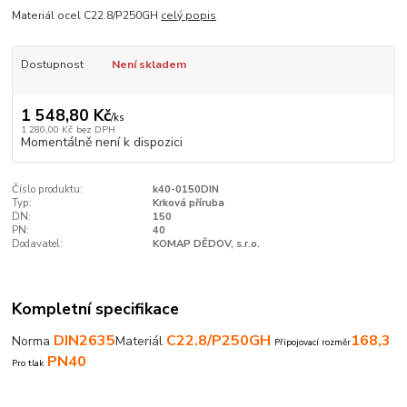
Materiál ocel C22.8/P250GH
celý popis
Dostupnost
Není skladem
1 548,80 Kč
/
ks
1 280,00 Kč
bez DPH
Momentálně není k dispozici
Číslo produktu:
k40-0150DIN
Typ:
Krková příruba
DN:
150
PN:
40
Dodavatel:
KOMAP DĚDOV, s.r.o.
Kompletní specifikace
DIN2635
C22.8/P250GH
168,3
Norma
Materiál
Připojovací rozměr
PN40
Pro tlak