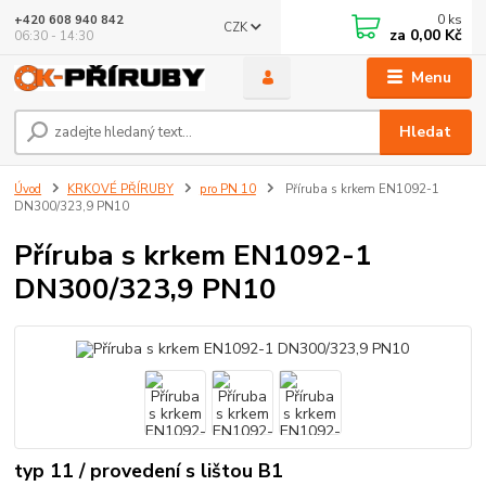
0
ks
+420 608 940 842
CZK
za
0,00 Kč
06:30 - 14:30
Menu
Hledat
Úvod
KRKOVÉ PŘÍRUBY
pro PN 10
Příruba s krkem EN1092-1
DN300/323,9 PN10
Příruba s krkem EN1092-1
DN300/323,9 PN10
typ 11 / provedení s lištou B1