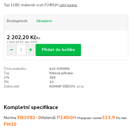
Typ 11/B1 materiál ocel P245GH
celý popis
Dostupnost
Skladem
2 202,20 Kč
/
ks
1 820,00 Kč
bez DPH
Přidat do košíku
Číslo produktu:
k10-0300EN
Typ:
Krková příruba
DN:
300
PN:
10
Dodavatel:
KOMAP DĚDOV, s.r.o.
Kompletní specifikace
EN1092-1
P245GH
323,9
Norma
Materiál
Připojovací rozměr
Pro tlak
PN10