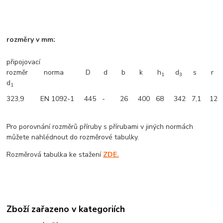
rozměry v mm:
připojovací
rozměr
norma
D
d
b
k
h
d
s
r
1
3
d
1
323,9
EN 1092-1
445
-
26
400
68
342
7,1
12
Pro porovnání rozměrů příruby s přírubami v jiných normách
můžete nahlédnout do rozměrové tabulky.
Rozměrová tabulka ke stažení
ZDE.
Zboží zařazeno v kategoriích