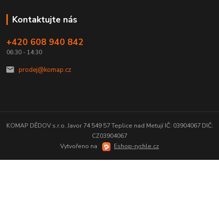
Kontaktujte nás
+420 608 940 842
06:30 - 14:30
prodej@komap.cz
KOMAP DĚDOV s.r.o. Javor 74 549 57 Teplice nad Metují IČ: 03904067 DIČ:
CZ03904067
Vytvořeno na
Eshop-rychle.cz