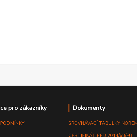
ce pro zákazníky
Dokumenty
 PODMÍNKY
SROVNÁVACÍ TABULKY NORE
CERTIFIKÁT PED 2014/68/EU