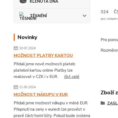
KLENUTÁ DNA
324
Č
TĚSNĚNÍ
(poz.: výstupek 
Novinky
Pro porov
30.07.2024
Rozměrov
MOŽNOST PLATBY KARTOU
Přidali jsme nové možnosti plateb:
platební kartou online Platby lze
realizovat v CZK i v EUR.
číst celé
11.05.2024
Zboží 
MOŽNOST NÁKUPU V EUR
Přidali jsme možnost nákupu v měně EUR.
ZASL
Přepnutí na ceny v eurech lze provést v
pravé části horní lišty. Pokud bude zvolena