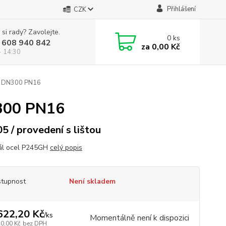
Přihlášení
CZK
 si rady? Zavolejte.
0
ks
 608 940 842
za
0,00 Kč
- 14:30
5 DN300 PN16
300 PN16
05 / provedení s lištou
ál ocel P245GH
celý popis
tupnost
Není skladem
622,20 Kč
/
ks
Momentálně není k dispozici
20,00 Kč
bez DPH