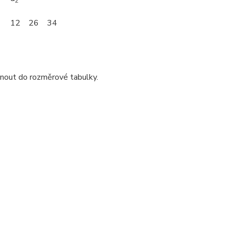
2
12
26
34
dnout do rozměrové tabulky.