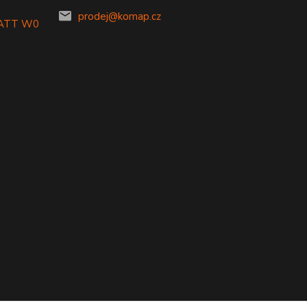
prodej@komap.cz
LATT W0