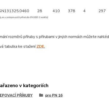
SN131325.0
460
28
410
378
4
297
d
se u zaslepovacích přírub dle EN1092-1 nedělá)
9
nání rozměrů příruby s přírubami v jiných normách můžete nahlé
á tabulka ke stažení
ZDE.
zařazeno v kategoriích
EPOVACÍ PŘÍRUBY
pro PN 16