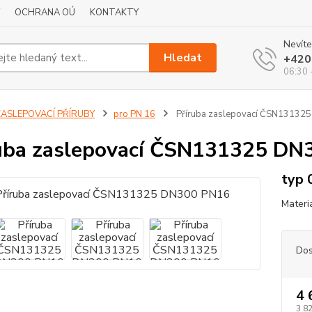
OCHRANA OÚ
KONTAKTY
Nevíte
Hledat
+420
06:30 
ZASLEPOVACÍ PŘÍRUBY
pro PN 16
Příruba zaslepovací ČSN13132
uba zaslepovací ČSN131325 DN
typ 
Materi
Dos
4 
3 8