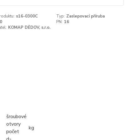
roduktu:
s16-0300C
Typ:
Zaslepovací příruba
0
PN:
16
tel:
KOMAP DĚDOV, s.r.o.
šroubové
otvory
kg
počet
d