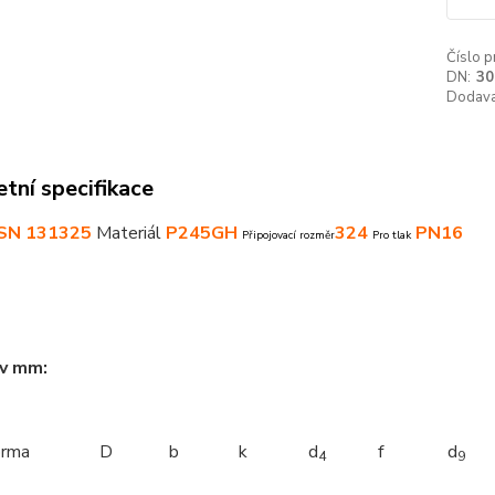
Číslo p
DN:
30
Dodava
tní specifikace
SN 131325
Materiál
P245GH
324
PN16
Připojovací rozměr
Pro tlak
 v mm:
orma
D
b
k
d
f
d
4
9