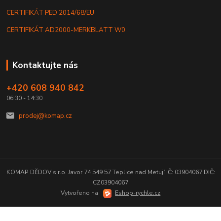
CERTIFIKÁT PED 2014/68/EU
CERTIFIKÁT AD2000-MERKBLATT W0
Kontaktujte nás
+420 608 940 842
06:30 - 14:30
prodej@komap.cz
KOMAP DĚDOV s.r.o. Javor 74 549 57 Teplice nad Metují IČ: 03904067 DIČ:
CZ03904067
Vytvořeno na
Eshop-rychle.cz