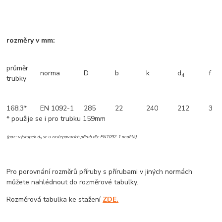
rozměry v mm:
průměr
norma
D
b
k
d
f
4
trubky
168,3*
EN 1092-1
285
22
240
212
3
* použije se i pro trubku 159mm
(poz.: výstupek d
se u zaslepovacích přírub dle EN1092-1 nedělá)
9
Pro porovnání rozměrů příruby s přírubami v jiných normách
můžete nahlédnout do rozměrové tabulky.
Rozměrová tabulka ke stažení
ZDE.