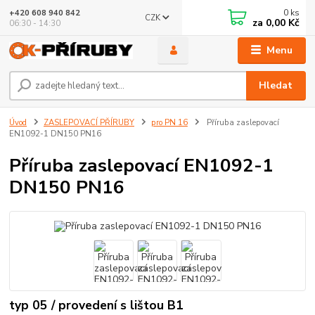
0
ks
+420 608 940 842
CZK
za
0,00 Kč
06:30 - 14:30
Menu
Hledat
Úvod
ZASLEPOVACÍ PŘÍRUBY
pro PN 16
Příruba zaslepovací
EN1092-1 DN150 PN16
Příruba zaslepovací EN1092-1
DN150 PN16
typ 05 / provedení s lištou B1