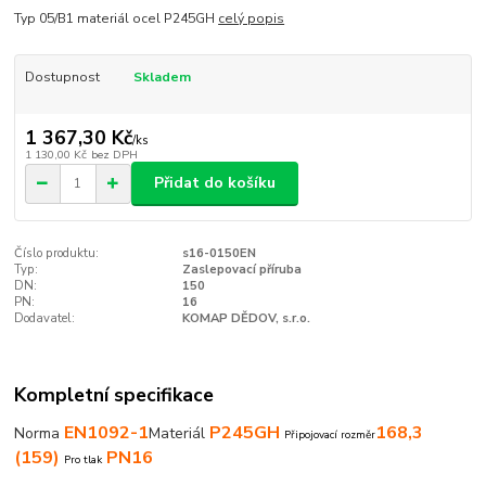
Typ 05/B1 materiál ocel P245GH
celý popis
Dostupnost
Skladem
1 367,30 Kč
/
ks
1 130,00 Kč
bez DPH
Přidat do košíku
Číslo produktu:
s16-0150EN
Typ:
Zaslepovací příruba
DN:
150
PN:
16
Dodavatel:
KOMAP DĚDOV, s.r.o.
Kompletní specifikace
EN1092-1
P245GH
168,3
Norma
Materiál
Připojovací rozměr
(159)
PN16
Pro tlak