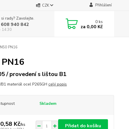
Přihlášení
CZK
 si rady? Zavolejte.
0
ks
 608 940 842
za
0,00 Kč
- 14:30
DN50 PN16
0 PN16
05 / provedení s lištou B1
/B1 materiál ocel P265GH
celý popis
tupnost
Skladem
0,58 Kč
/
ks
Přidat do košíku