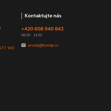
Kontaktujte nás
+420 608 940 842
M
06:30 - 14:30
prodej@komap.cz
LATT W0