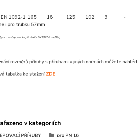
EN 1092-1
165
18
125
102
3
-
 se i pro trubku 57mm
d
se u zaslepovacích přírub dle EN1092-1 nedělá)
9
nání rozměrů příruby s přírubami v jiných normách můžete nahlé
á tabulka ke stažení
ZDE.
zařazeno v kategoriích
EPOVACÍ PŘÍRUBY
pro PN 16