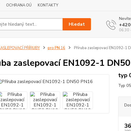
OCHRANA OÚ
KONTAKTY
Nevíte
Hledat
+420
06:30 
ZASLEPOVACÍ PŘÍRUBY
pro PN 16
Příruba zaslepovací EN1092-1 
uba zaslepovací EN1092-1 DN5
typ 
Typ 05
Dos
36