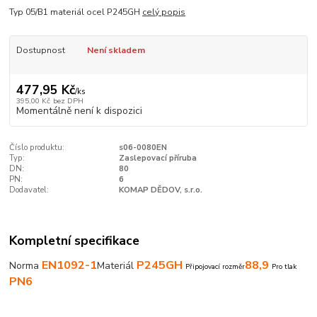
Typ 05/B1 materiál ocel P245GH
celý popis
Dostupnost
Není skladem
477,95 Kč
/
ks
395,00 Kč
bez DPH
Momentálně není k dispozici
Číslo produktu:
s06-0080EN
Typ:
Zaslepovací příruba
DN:
80
PN:
6
Dodavatel:
KOMAP DĚDOV, s.r.o.
Kompletní specifikace
EN1092-1
P245GH
88,9
Norma
Materiál
Připojovací rozměr
Pro tlak
PN6