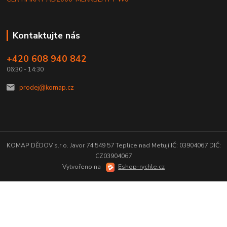
Kontaktujte nás
+420 608 940 842
06:30 - 14:30
prodej@komap.cz
KOMAP DĚDOV s.r.o. Javor 74 549 57 Teplice nad Metují IČ: 03904067 DIČ:
CZ03904067
Vytvořeno na
Eshop-rychle.cz