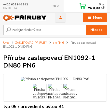
0
ks
+420 608 940 842
CZK
za
0,00 Kč
06:30 - 14:30
Menu
Hledat
Úvod
ZASLEPOVACÍ PŘÍRUBY
pro PN 6
Příruba zaslepovací
EN1092-1 DN80 PN6
Příruba zaslepovací EN1092-1
DN80 PN6
typ 05 / provedení s lištou B1