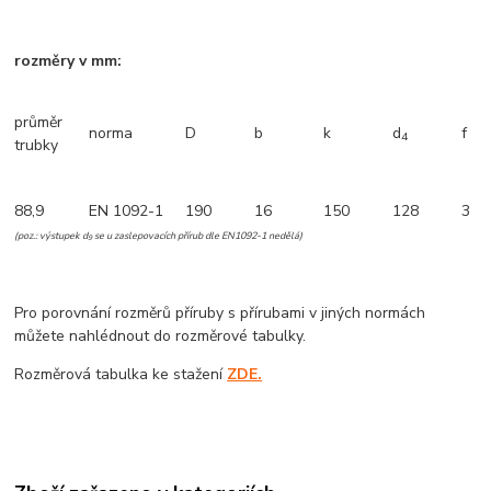
rozměry v mm:
průměr
norma
D
b
k
d
f
4
trubky
88,9
EN 1092-1
190
16
150
128
3
(poz.: výstupek d
se u zaslepovacích přírub dle EN1092-1 nedělá)
9
Pro porovnání rozměrů příruby s přírubami v jiných normách
můžete nahlédnout do rozměrové tabulky.
Rozměrová tabulka ke stažení
ZDE.