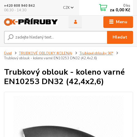
0
ks
+420 608 940 842
CZK
za
0,00 Kč
06:30 - 14:30
Menu
Hledat
Úvod
TRUBKOVÉ OBLOUKY (KOLENA)
Trubkové oblouky 90°
Trubkový oblouk - koleno varné EN10253 DN32 (42,4x2,6)
Trubkový oblouk - koleno varné
EN10253 DN32 (42,4x2,6)