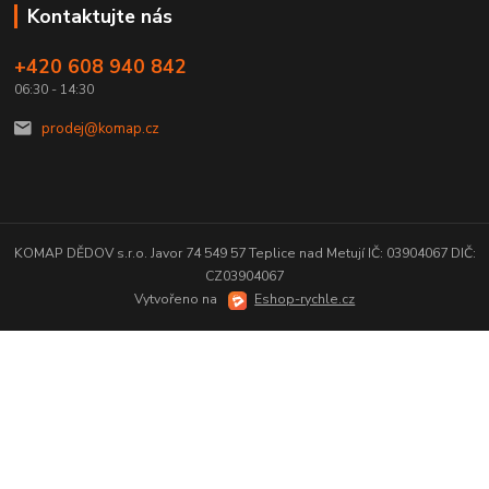
Kontaktujte nás
+420 608 940 842
06:30 - 14:30
prodej@komap.cz
KOMAP DĚDOV s.r.o. Javor 74 549 57 Teplice nad Metují IČ: 03904067 DIČ:
CZ03904067
Vytvořeno na
Eshop-rychle.cz