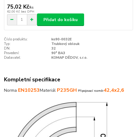
75,02 Kč
/
ks
62,00 Kč
bez DPH
Přidat do košíku
Číslo produktu:
ko90-0032E
Typ:
Trubkový oblouk
DN:
32
Provedení:
90° BA3
Dodavatel:
KOMAP DĚDOV, s.r.o.
Kompletní specifikace
EN10253
P235GH
42,4x2,6
Norma
Materiál
Připojovací rozměr