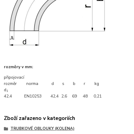
rozměry v mm:
připojovací
rozměr
norma
d
s
b
r
kg
d
1
42,4
EN10253
42,4
2,6
69
48
0,21
Zboží zařazeno v kategoriích
TRUBKOVÉ OBLOUKY (KOLENA)