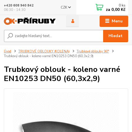
0
ks
+420 608 940 842
CZK
za
0,00 Kč
06:30 - 14:30
Menu
Hledat
Úvod
TRUBKOVÉ OBLOUKY (KOLENA)
Trubkové oblouky 90°
Trubkový oblouk - koleno varné EN10253 DN50 (60,3x2,9)
Trubkový oblouk - koleno varné
EN10253 DN50 (60,3x2,9)