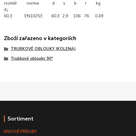
rozměr
norma
d
s
b
r
kg
d
1
60,3
EN10253
60,3
2,9
106
76
0,49
Zboží zařazeno v kategoriích
TRUBKOVÉ OBLOUKY (KOLENA)
Trubkové oblouky 90°
Sortiment
KRKOVÉ PŘÍRUBY