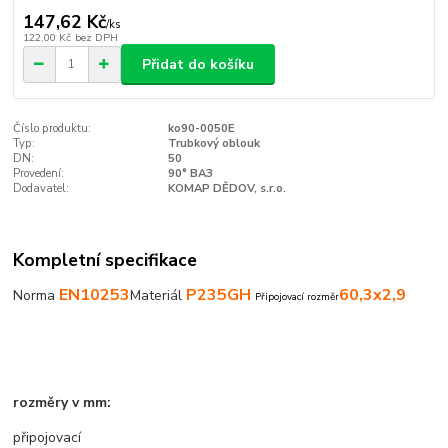
147,62 Kč
/
ks
122,00 Kč
bez DPH
Přidat do košíku
Číslo produktu:
ko90-0050E
Typ:
Trubkový oblouk
DN:
50
Provedení:
90° BA3
Dodavatel:
KOMAP DĚDOV, s.r.o.
Kompletní specifikace
EN10253
P235GH
60,3x2,9
Norma
Materiál
Připojovací rozměr
rozměry v mm:
připojovací