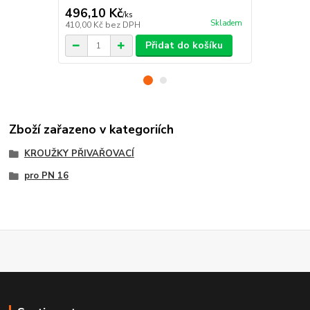
496,10 Kč
68,97 Kč
/
ks
Skladem
410,00 Kč
bez DPH
57,00 Kč
bez
Přidat do košíku
Zboží zařazeno v kategoriích
KROUŽKY PŘIVAŘOVACÍ
pro PN 16