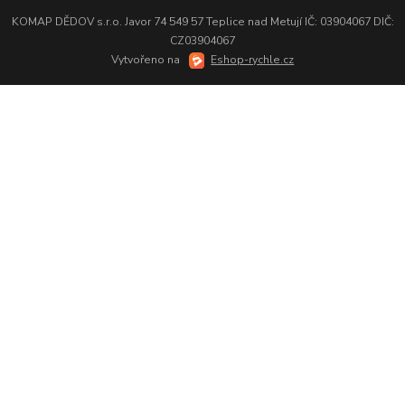
KOMAP DĚDOV s.r.o. Javor 74 549 57 Teplice nad Metují IČ: 03904067 DIČ:
CZ03904067
Vytvořeno na
Eshop-rychle.cz