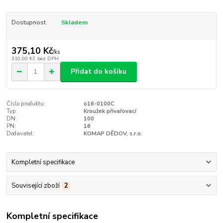
Dostupnost
Skladem
375,10 Kč
/
ks
310,00 Kč
bez DPH
Přidat do košíku
Číslo produktu:
o16-0100C
Typ:
Kroužek přivařovací
DN:
100
PN:
16
Dodavatel:
KOMAP DĚDOV, s.r.o.
Kompletní specifikace
Související zboží
2
Kompletní specifikace