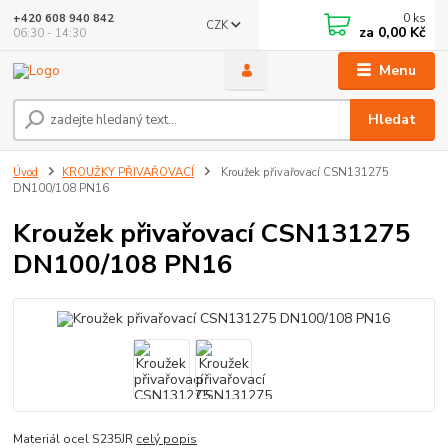
0
ks
+420 608 940 842
CZK
za
0,00 Kč
06:30 - 14:30
Menu
Hledat
Úvod
KROUŽKY PŘIVAŘOVACÍ
Kroužek přivařovací CSN131275
DN100/108 PN16
Kroužek přivařovací CSN131275
DN100/108 PN16
Materiál ocel S235JR
celý popis