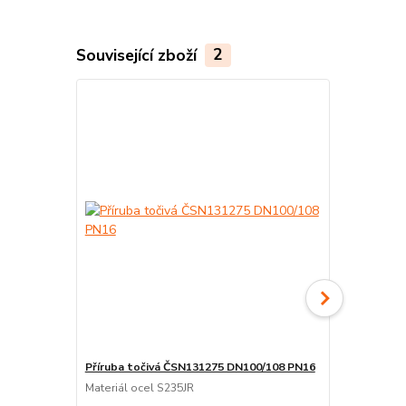
Související zboží
2
Příruba točivá ČSN131275 DN100/108 PN16
Těsnění TE
Materiál ocel S235JR
Deskový vlák
2mm.