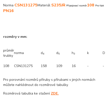
CSN131275
S235JR
108
Norma
Materiál
Připojovací rozměr
Pro tlak
PN16
rozměry v mm:
průměr
norma
d
d
h
k
D
4
5
3
trubky
108
CSN131275
158
109
16
-
-
Pro porovnání rozměrů příruby s přírubami v jiných normách
můžete nahlédnout do rozměrové tabulky.
Rozměrová tabulka ke stažení
ZDE.