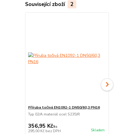
Související zboží
2
Příruba točivá EN1092-1 DN50/60,3 PN16
Těsnění TE
Typ 02/A materiál ocel S235JR
Deskový vlák
2mm.
356,95 Kč
36,30 Kč
/
ks
Skladem
295,00 Kč
bez DPH
30,00 Kč
bez