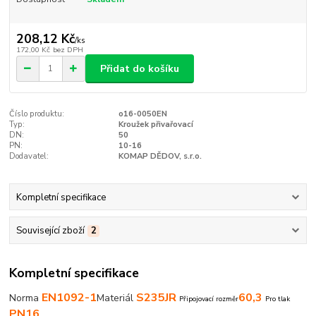
208,12 Kč
/
ks
172,00 Kč
bez DPH
Přidat do košíku
Číslo produktu:
o16-0050EN
Typ:
Kroužek přivařovací
DN:
50
PN:
10-16
Dodavatel:
KOMAP DĚDOV, s.r.o.
Kompletní specifikace
Související zboží
2
Kompletní specifikace
EN1092-1
S235JR
60,3
Norma
Materiál
Připojovací rozměr
Pro tlak
PN16