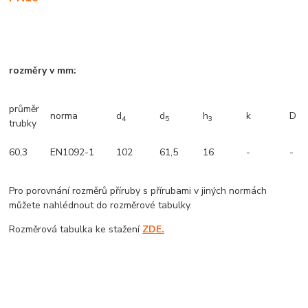
rozměry v mm:
průměr
norma
d
d
h
k
D
4
5
3
trubky
60,3
EN1092-1
102
61,5
16
-
-
Pro porovnání rozměrů příruby s přírubami v jiných normách
můžete nahlédnout do rozměrové tabulky.
Rozměrová tabulka ke stažení
ZDE.