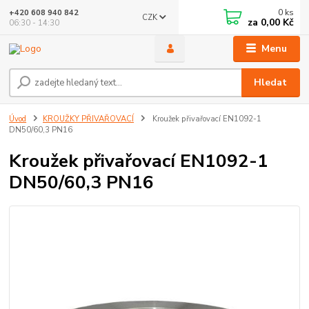
0
ks
+420 608 940 842
CZK
za
0,00 Kč
06:30 - 14:30
Menu
Hledat
Úvod
KROUŽKY PŘIVAŘOVACÍ
Kroužek přivařovací EN1092-1
DN50/60,3 PN16
Kroužek přivařovací EN1092-1
DN50/60,3 PN16