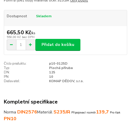
Form B (bez lišty) materiál ocel S235JR
celý popis
Dostupnost
Skladem
665,50 Kč
/
ks
550,00 Kč
bez DPH
Přidat do košíku
Číslo produktu:
p10-0125D
Typ:
Plochá příruba
DN:
125
PN:
10
Dodavatel:
KOMAP DĚDOV, s.r.o.
Kompletní specifikace
DIN2576
S235JR
139,7
Norma
Materiál
Připojovací rozměr
Pro tlak
PN10