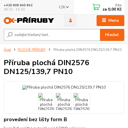
0
ks
+420 608 940 842
CZK
za
0,00 Kč
06:30 - 14:30
Menu
Hledat
Úvod
PLOCHÉ PŘÍRUBY
Příruba plochá DIN2576 DN125/139,7 PN10
Příruba plochá DIN2576
DN125/139,7 PN10
provedení bez lišty form B