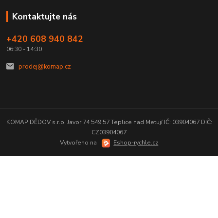
Kontaktujte nás
+420 608 940 842
06:30 - 14:30
prodej@komap.cz
KOMAP DĚDOV s.r.o. Javor 74 549 57 Teplice nad Metují IČ: 03904067 DIČ:
CZ03904067
Vytvořeno na
Eshop-rychle.cz