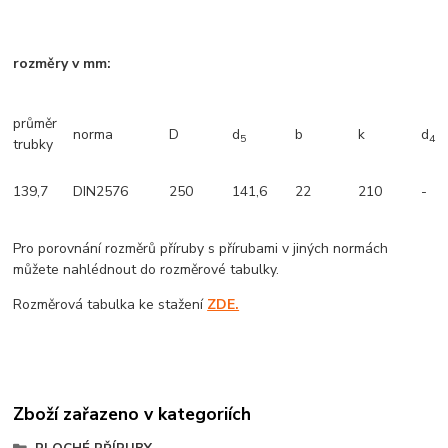
rozměry v mm:
průměr
norma
D
d
b
k
d
5
4
trubky
139,7
DIN2576
250
141,6
22
210
-
Pro porovnání rozměrů příruby s přírubami v jiných normách
můžete nahlédnout do rozměrové tabulky.
Rozměrová tabulka ke stažení
ZDE.
Zboží zařazeno v kategoriích