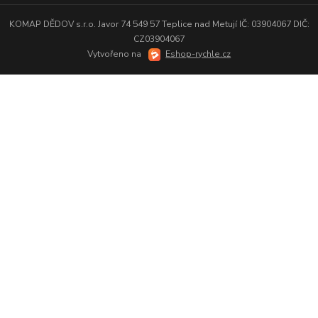
KOMAP DĚDOV s.r.o. Javor 74 549 57 Teplice nad Metují IČ: 03904067 DIČ:
CZ03904067
Vytvořeno na
Eshop-rychle.cz