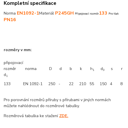
Kompletní specifikace
EN1092-1
P245GH
133
Norma
Materiál
Připojovací rozměr
Pro tlak
PN16
rozměry v mm:
připojovací
rozměr
norma
D
d
b
k
h
d
s
r
1
3
d
1
133
EN 1092-1
250
-
22
210
55
150
4
8
Pro porovnání rozměrů příruby s přírubami v jiných normách
můžete nahlédnout do rozměrové tabulky.
Rozměrová tabulka ke stažení
ZDE.