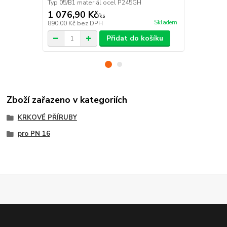
Typ 05/B1 materiál ocel P245GH
Materiál oc
1 076,90 Kč
1 681,90
/
ks
Skladem
890,00 Kč
bez DPH
1 390,00 Kč
Přidat do košíku
Zboží zařazeno v kategoriích
KRKOVÉ PŘÍRUBY
pro PN 16