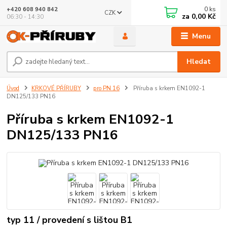
0
ks
+420 608 940 842
CZK
za
0,00 Kč
06:30 - 14:30
Menu
Hledat
Úvod
KRKOVÉ PŘÍRUBY
pro PN 16
Příruba s krkem EN1092-1
DN125/133 PN16
Příruba s krkem EN1092-1
DN125/133 PN16
typ 11 / provedení s lištou B1