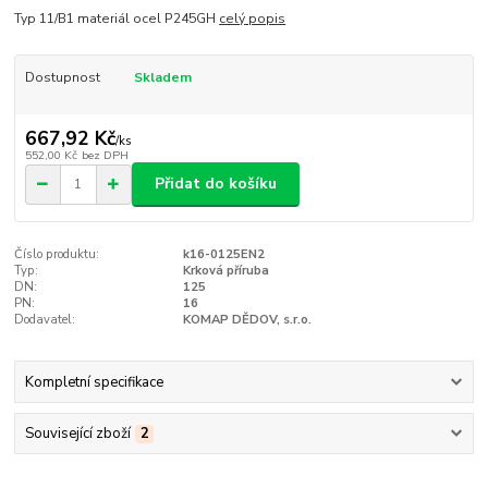
Typ 11/B1 materiál ocel P245GH
celý popis
Dostupnost
Skladem
667,92 Kč
/
ks
552,00 Kč
bez DPH
Přidat do košíku
Číslo produktu:
k16-0125EN2
Typ:
Krková příruba
DN:
125
PN:
16
Dodavatel:
KOMAP DĚDOV, s.r.o.
Kompletní specifikace
Související zboží
2