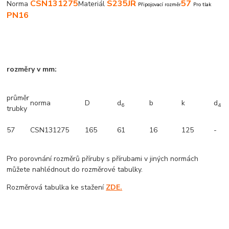
CSN131275
S235JR
57
Norma
Materiál
Připojovací rozměr
Pro tlak
PN16
rozměry v mm:
průměr
norma
D
d
b
k
d
6
4
trubky
57
CSN131275
165
61
16
125
-
Pro porovnání rozměrů příruby s přírubami v jiných normách
můžete nahlédnout do rozměrové tabulky.
Rozměrová tabulka ke stažení
ZDE.