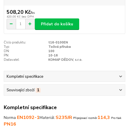
508,20 Kč
/
ks
420,00 Kč
bez DPH
Přidat do košíku
Číslo produktu:
t16-0100EN
Typ:
Točivá příruba
DN:
100
PN:
10-16
Dodavatel:
KOMAP DĚDOV, s.r.o.
Kompletní specifikace
Související zboží
1
Kompletní specifikace
EN1092-1
S235JR
114,3
Norma
Materiál
Připojovací rozměr
Pro tlak
PN16