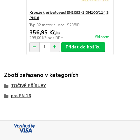
Kroužek přivařovací EN1092-1 DN100/114,3
PN16
Typ 32 materiál ocel S235JR
356,95 Kč
/
ks
Skladem
295,00 Kč
bez DPH
Přidat do košíku
Zboží zařazeno v kategoriích
TOČIVÉ PŘÍRUBY
pro PN 16