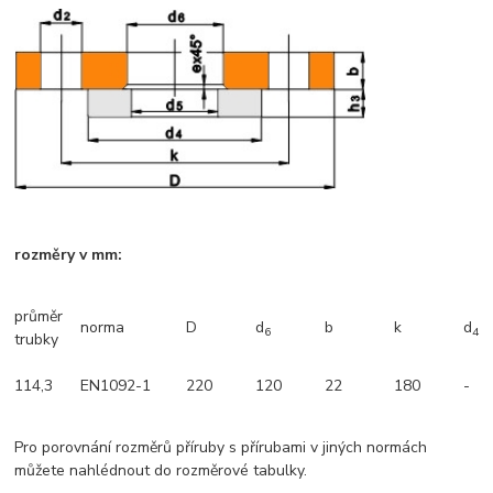
rozměry v mm:
průměr
norma
D
d
b
k
d
6
4
trubky
114,3
EN1092-1
220
120
22
180
-
Pro porovnání rozměrů příruby s přírubami v jiných normách
můžete nahlédnout do rozměrové tabulky.