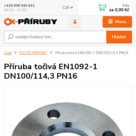
0
ks
+420 608 940 842
CZK
za
0,00 Kč
06:30 - 14:30
Menu
Hledat
Úvod
TOČIVÉ PŘÍRUBY
Příruba točivá EN1092-1 DN100/114,3 PN16
Příruba točivá EN1092-1
DN100/114,3 PN16