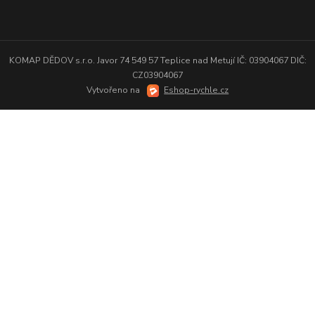
KOMAP DĚDOV s.r.o. Javor 74 549 57 Teplice nad Metují IČ: 03904067 DIČ:
CZ03904067
Vytvořeno na
Eshop-rychle.cz