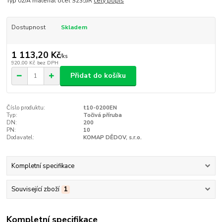
Typ 02/A materiál ocel S235JR
celý popis
Dostupnost
Skladem
1 113,20 Kč
/
ks
920,00 Kč
bez DPH
Přidat do košíku
Číslo produktu:
t10-0200EN
Typ:
Točivá příruba
DN:
200
PN:
10
Dodavatel:
KOMAP DĚDOV, s.r.o.
Kompletní specifikace
Související zboží
1
Kompletní specifikace