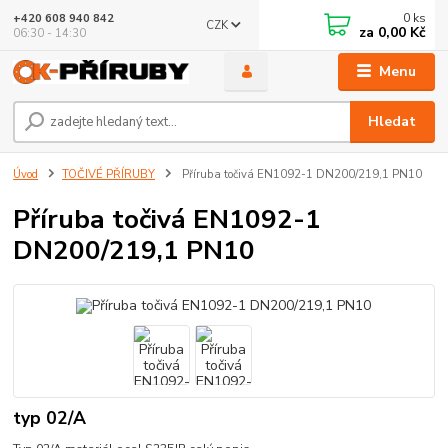
0
ks
+420 608 940 842
CZK
za
0,00 Kč
06:30 - 14:30
Menu
Hledat
Úvod
TOČIVÉ PŘÍRUBY
Příruba točivá EN1092-1 DN200/219,1 PN10
Příruba točivá EN1092-1
DN200/219,1 PN10
typ 02/A