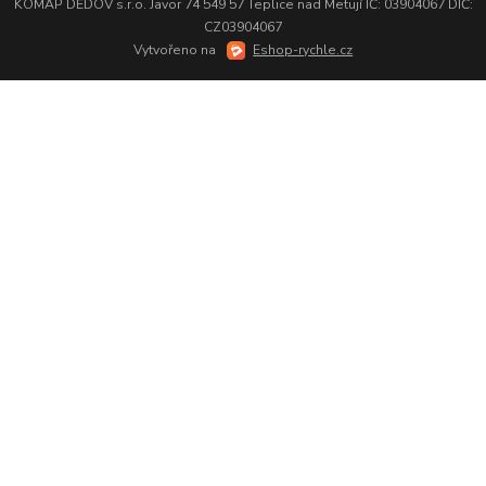
KOMAP DĚDOV s.r.o. Javor 74 549 57 Teplice nad Metují IČ: 03904067 DIČ:
CZ03904067
Vytvořeno na
Eshop-rychle.cz