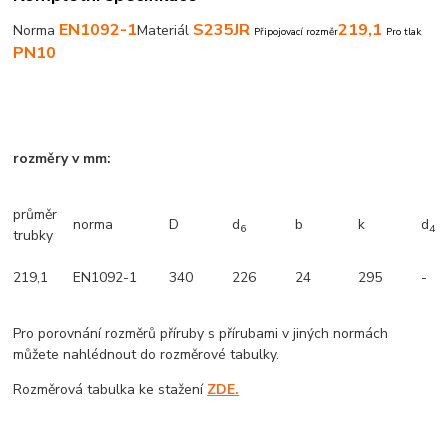
EN1092-1
S235JR
219,1
Norma
Materiál
Připojovací rozměr
Pro tlak
PN10
rozměry v mm:
průměr
norma
D
d
b
k
d
6
4
trubky
219,1
EN1092-1
340
226
24
295
-
Pro porovnání rozměrů příruby s přírubami v jiných normách
můžete nahlédnout do rozměrové tabulky.
Rozměrová tabulka ke stažení
ZDE.