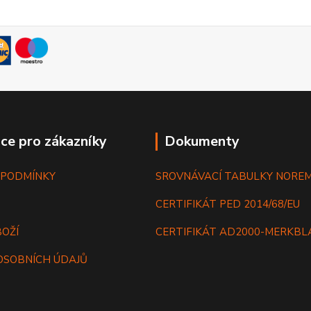
ce pro zákazníky
Dokumenty
 PODMÍNKY
SROVNÁVACÍ TABULKY NORE
CERTIFIKÁT PED 2014/68/EU
BOŽÍ
CERTIFIKÁT AD2000-MERKB
OSOBNÍCH ÚDAJŮ