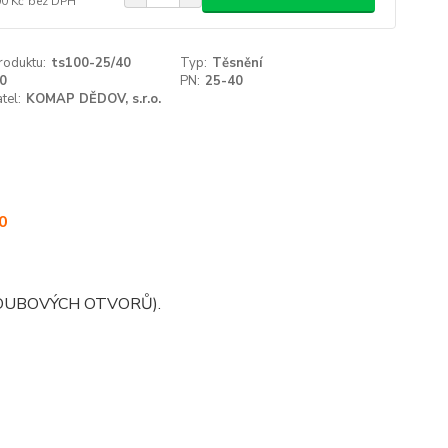
00 Kč
bez DPH
roduktu:
ts100-25/40
Typ:
Těsnění
0
PN:
25-40
tel:
KOMAP DĚDOV, s.r.o.
0
OUBOVÝCH OTVORŮ).