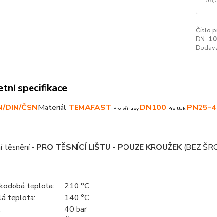
58,
Číslo p
DN:
10
Dodava
tní specifikace
N/DIN/ČSN
Materiál
TEMAFAST
DN100
PN25-4
Pro příruby
Pro tlak
í těsnění -
PRO TĚSNÍCÍ LIŠTU - POUZE KROUŽEK
(BEZ ŠR
tkodobá teplota:
210 °C
lá teplota:
140 °C
:
40 bar