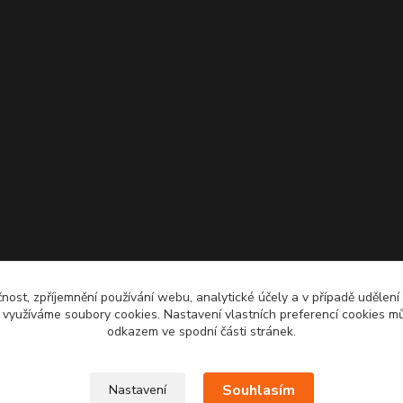
čnost, zpříjemnění používání webu, analytické účely a v případě udělení
y využíváme soubory cookies. Nastavení vlastních preferencí cookies mů
odkazem ve spodní části stránek.
Souhlasím
Nastavení