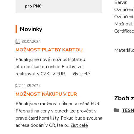
Barva:
pro PN6
Označení
Označení
Možnost 
Novinky
Certifikac
30.07.2024
MOŽNOST PLATBY KARTOU
Materiálo
Přidali jsme nové možnosti plateb:
platební kartou online Platby lze
realizovat v CZK i v EUR.
číst celé
11.05.2024
MOŽNOST NÁKUPU V EUR
Zboží 
Přidali jsme možnost nákupu v měně EUR.
TĚSN
Přepnutí na ceny v eurech lze provést v
pravé části horní lišty. Pokud bude zvolena
adresa dodání v ČR, lze o...
číst celé