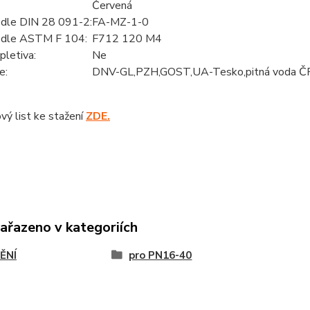
Červená
 dle DIN 28 091-2:
FA-MZ-1-0
 dle ASTM F 104:
F712 120 M4
pletiva:
Ne
e:
DNV-GL,PZH,GOST,UA-Tesko,pitná voda Č
vý list ke stažení
ZDE.
zařazeno v kategoriích
ĚNÍ
pro PN16-40