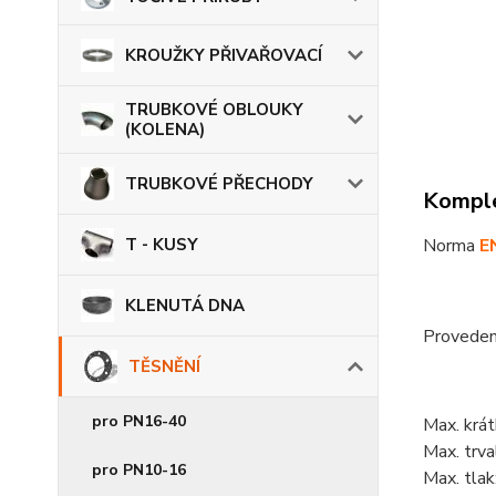
KROUŽKY PŘIVAŘOVACÍ
TRUBKOVÉ OBLOUKY
(KOLENA)
TRUBKOVÉ PŘECHODY
Komple
T - KUSY
Norma
E
KLENUTÁ DNA
Proveden
TĚSNĚNÍ
pro PN16-40
Max. krá
Max. trva
pro PN10-16
Max. tlak