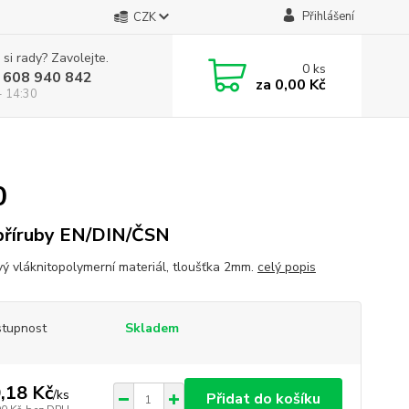
Přihlášení
CZK
 si rady? Zavolejte.
0
ks
 608 940 842
za
0,00 Kč
- 14:30
0
příruby EN/DIN/ČSN
ý vláknitopolymerní materiál, tloušťka 2mm.
celý popis
tupnost
Skladem
,18 Kč
/
ks
Přidat do košíku