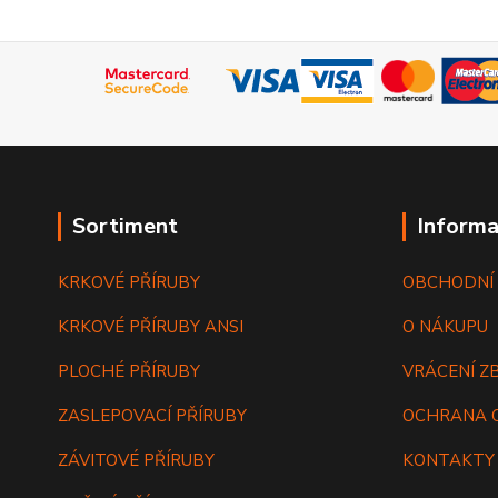
Sortiment
Informa
KRKOVÉ PŘÍRUBY
OBCHODNÍ
KRKOVÉ PŘÍRUBY ANSI
O NÁKUPU
PLOCHÉ PŘÍRUBY
VRÁCENÍ Z
ZASLEPOVACÍ PŘÍRUBY
OCHRANA 
ZÁVITOVÉ PŘÍRUBY
KONTAKTY