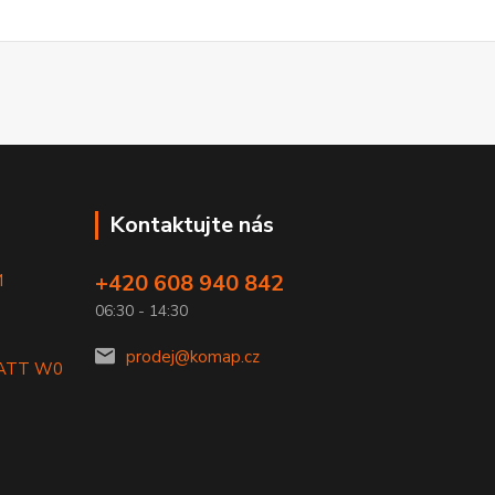
Kontaktujte nás
+420 608 940 842
M
06:30 - 14:30
prodej@komap.cz
LATT W0