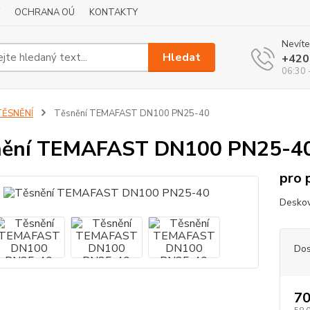
OCHRANA OÚ
KONTAKTY
Nevíte
Hledat
+420
06:30 
TĚSNĚNÍ
Těsnění TEMAFAST DN100 PN25-40
nění TEMAFAST DN100 PN25-4
pro 
Deskov
Dos
70