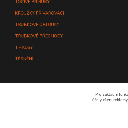
TOČIVÉ PŘÍRUBY
KROUŽKY PŘIVAŘOVACÍ
TRUBKOVÉ OBLOUKY
TRUBKOVÉ PŘECHODY
T - KUSY
TĚSNĚNÍ
Pro základní funk
účely cílení reklam