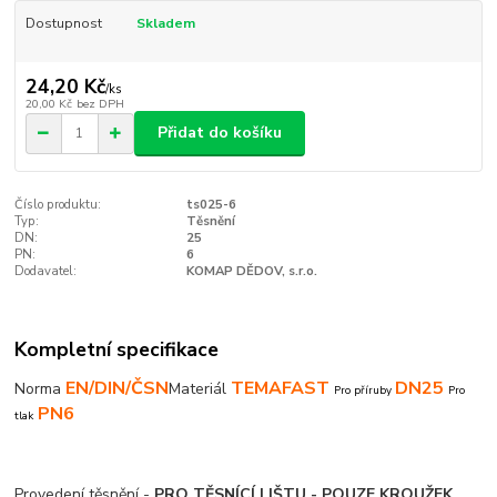
Dostupnost
Skladem
24,20 Kč
/
ks
20,00 Kč
bez DPH
Přidat do košíku
Číslo produktu:
ts025-6
Typ:
Těsnění
DN:
25
PN:
6
Dodavatel:
KOMAP DĚDOV, s.r.o.
Kompletní specifikace
EN/DIN/ČSN
TEMAFAST
DN25
Norma
Materiál
Pro příruby
Pro
PN6
tlak
Provedení těsnění -
PRO TĚSNÍCÍ LIŠTU - POUZE KROUŽEK