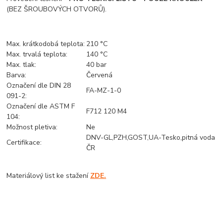
(BEZ ŠROUBOVÝCH OTVORŮ).
Max. krátkodobá teplota:
210 °C
Max. trvalá teplota:
140 °C
Max. tlak:
40 bar
Barva:
Červená
Označení dle DIN 28
FA-MZ-1-0
091-2:
Označení dle ASTM F
F712 120 M4
104:
Možnost pletiva:
Ne
DNV-GL,PZH,GOST,UA-Tesko,pitná voda
Certifikace:
ČR
Materiálový list ke stažení
ZDE.