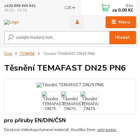
0
ks
+420 608 940 842
CZK
za
0,00 Kč
06:30 - 14:30
Menu
Hledat
Úvod
TĚSNĚNÍ
Těsnění TEMAFAST DN25 PN6
Těsnění TEMAFAST DN25 PN6
pro příruby EN/DIN/ČSN
Deskový vláknitopolymerní materiál, tloušťka 2mm.
celý popis