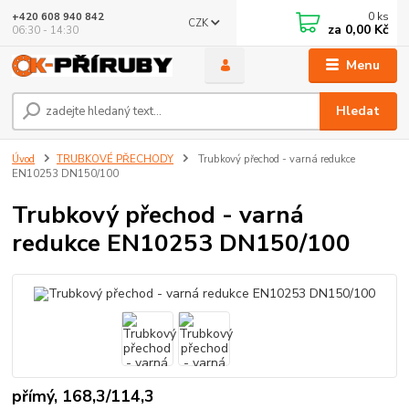
0
ks
+420 608 940 842
CZK
za
0,00 Kč
06:30 - 14:30
Menu
Hledat
Úvod
TRUBKOVÉ PŘECHODY
Trubkový přechod - varná redukce
EN10253 DN150/100
Trubkový přechod - varná
redukce EN10253 DN150/100
přímý, 168,3/114,3