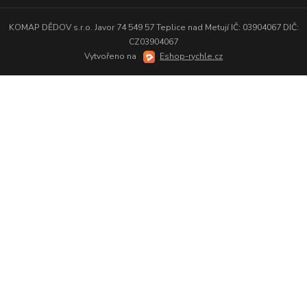
KOMAP DĚDOV s.r.o. Javor 74 549 57 Teplice nad Metují IČ: 03904067 DIČ:
CZ03904067
Vytvořeno na
Eshop-rychle.cz