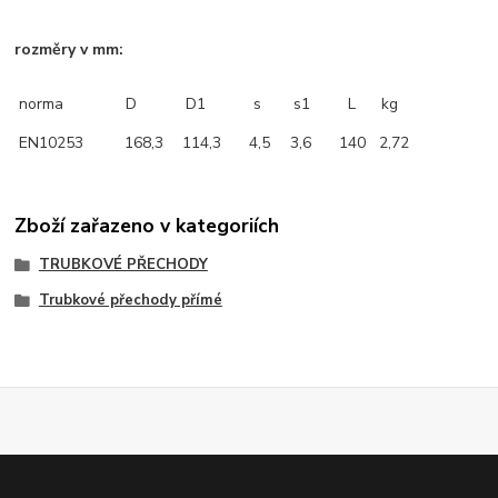
rozměry v mm:
norma
D
D1
s
s1
L
kg
EN10253
168,3
114,3
4,5
3,6
140
2,72
Zboží zařazeno v kategoriích
TRUBKOVÉ PŘECHODY
Trubkové přechody přímé