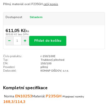
Přímý, materiál ocel P235GH
celý popis
Dostupnost
Skladem
611,05 Kč
/
ks
505,00 Kč
bez DPH
Přidat do košíku
Číslo produktu:
r-150/100E
Typ:
Trubkový přechod
DN:
150/100
Provedení:
přímý
Dodavatel:
KOMAP DĚDOV, s.r.o.
Kompletní specifikace
EN10253
P235GH
Norma
Materiál
Připojovací rozměry
168,3/114,3