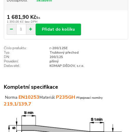
Dostupnost
Skladem
1 681,90 Kč
/
ks
1 390,00 Kč
bez DPH
Přidat do košíku
Číslo produktu:
r-200/125E
Typ:
Trubkový přechod
DN:
200/125
Provedení:
přímý
Dodavatel:
KOMAP DĚDOV, s.r.o.
Kompletní specifikace
EN10253
P235GH
Norma
Materiál
Připojovací rozměry
219,1/139,7