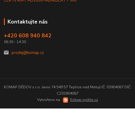
CERTIFIKÁT AD2000-MERKBLATT W0
Kontaktujte nás
+420 608 940 842
06:30 - 14:30
prodej@komap.cz
KOMAP DĚDOV s.r.o. Javor 74 549 57 Teplice nad Metují IČ: 03904067 DIČ:
CZ03904067
Vytvořeno na
Eshop-rychle.cz