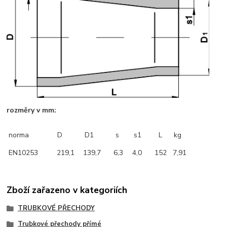
rozměry v mm:
norma
D
D1
s
s1
L
kg
EN10253
219,1
139,7
6,3
4,0
152
7,91
Zboží zařazeno v kategoriích
TRUBKOVÉ PŘECHODY
Trubkové přechody přímé