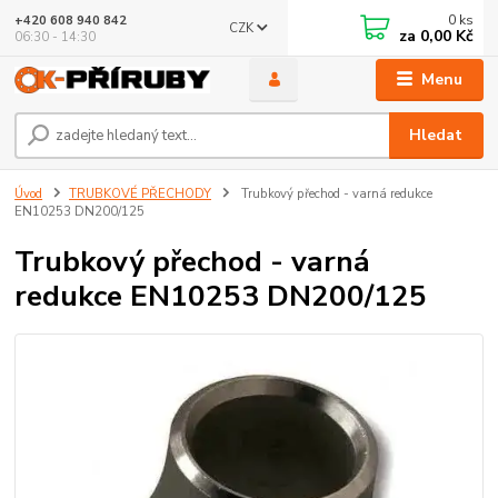
0
ks
+420 608 940 842
CZK
za
0,00 Kč
06:30 - 14:30
Menu
Hledat
Úvod
TRUBKOVÉ PŘECHODY
Trubkový přechod - varná redukce
EN10253 DN200/125
Trubkový přechod - varná
redukce EN10253 DN200/125