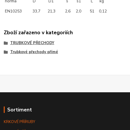
norma
D
D1
s
s1
L
kg
EN10253
33,7
21,3
2,6
2,0
51
0,12
Zboží zařazeno v kategoriích
TRUBKOVÉ PŘECHODY
Trubkové přechody přímé
Sortiment
KRKOVÉ PŘÍRUBY