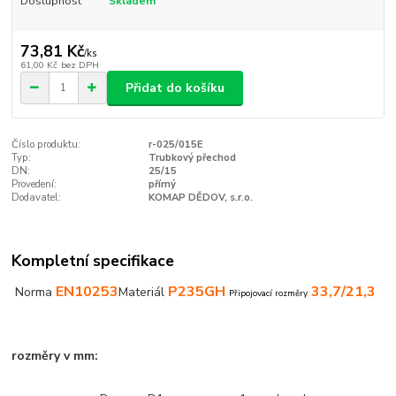
Dostupnost
Skladem
73,81 Kč
/
ks
61,00 Kč
bez DPH
Přidat do košíku
Číslo produktu:
r-025/015E
Typ:
Trubkový přechod
DN:
25/15
Provedení:
přímý
Dodavatel:
KOMAP DĚDOV, s.r.o.
Kompletní specifikace
EN10253
P235GH
33,7/
21,3
Norma
Materiál
Připojovací rozměry
rozměry v mm: