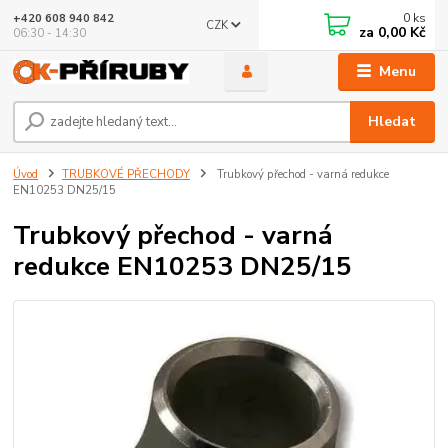
0
ks
+420 608 940 842
CZK
za
0,00 Kč
06:30 - 14:30
Menu
Hledat
Úvod
TRUBKOVÉ PŘECHODY
Trubkový přechod - varná redukce
EN10253 DN25/15
Trubkový přechod - varná
redukce EN10253 DN25/15