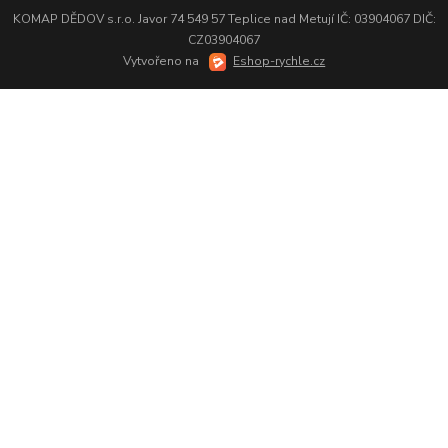
KOMAP DĚDOV s.r.o. Javor 74 549 57 Teplice nad Metují IČ: 03904067 DIČ:
CZ03904067
Vytvořeno na
Eshop-rychle.cz