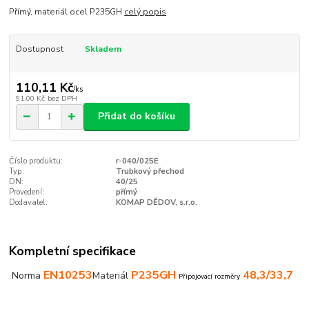
Přímý, materiál ocel P235GH
celý popis
Dostupnost
Skladem
110,11 Kč
/
ks
91,00 Kč
bez DPH
Přidat do košíku
Číslo produktu:
r-040/025E
Typ:
Trubkový přechod
DN:
40/25
Provedení:
přímý
Dodavatel:
KOMAP DĚDOV, s.r.o.
Kompletní specifikace
EN10253
P235GH
48,3/33,7
Norma
Materiál
Připojovací rozměry