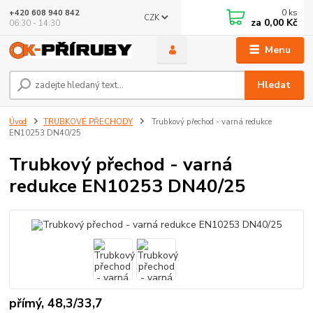
0
ks
+420 608 940 842
CZK
za
0,00 Kč
06:30 - 14:30
Menu
Hledat
Úvod
TRUBKOVÉ PŘECHODY
Trubkový přechod - varná redukce
EN10253 DN40/25
Trubkový přechod - varná
redukce EN10253 DN40/25
přímý, 48,3/33,7