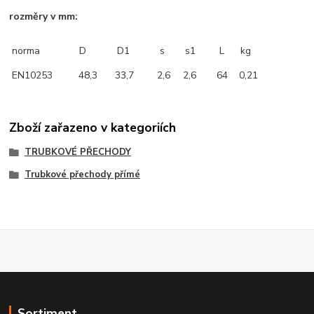
rozměry v mm:
norma
D
D1
s
s1
L
kg
EN10253
48,3
33,7
2,6
2,6
64
0,21
Zboží zařazeno v kategoriích
TRUBKOVÉ PŘECHODY
Trubkové přechody přímé
Sortiment