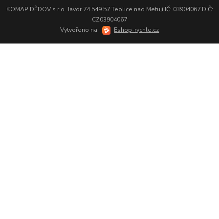
KOMAP DĚDOV s.r.o. Javor 74 549 57 Teplice nad Metují IČ: 03904067 DIČ:
CZ03904067
Vytvořeno na
Eshop-rychle.cz