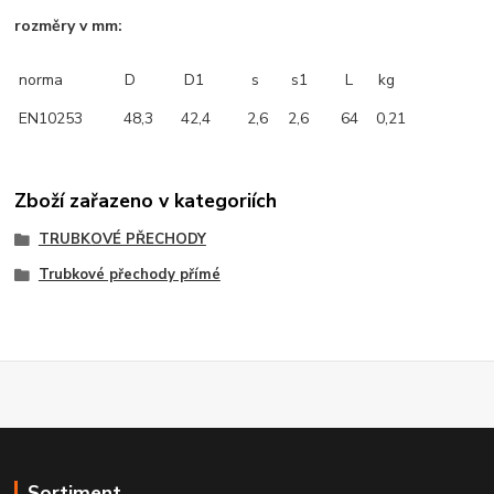
rozměry v mm:
norma
D
D1
s
s1
L
kg
EN10253
48,3
42,4
2,6
2,6
64
0,21
Zboží zařazeno v kategoriích
TRUBKOVÉ PŘECHODY
Trubkové přechody přímé
Sortiment