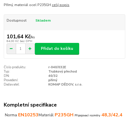
Přímý, materiál ocel P235GH
celý popis
Dostupnost
Skladem
101,64 Kč
/
ks
84,00 Kč
bez DPH
Přidat do košíku
Číslo produktu:
r-040/032E
Typ:
Trubkový přechod
DN:
40/32
Provedení:
přímý
Dodavatel:
KOMAP DĚDOV, s.r.o.
Kompletní specifikace
EN10253
P235GH
48,3/42,4
Norma
Materiál
Připojovací rozměry