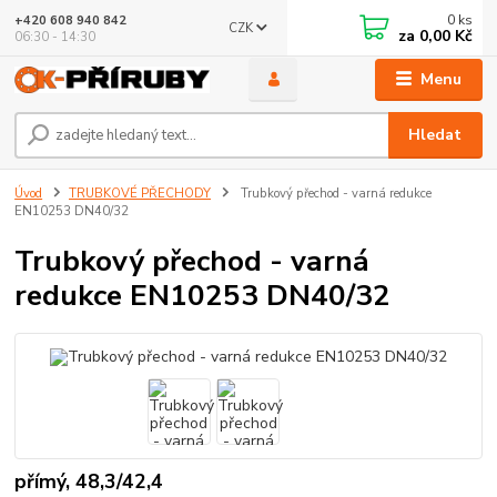
0
ks
+420 608 940 842
CZK
za
0,00 Kč
06:30 - 14:30
Menu
Hledat
Úvod
TRUBKOVÉ PŘECHODY
Trubkový přechod - varná redukce
EN10253 DN40/32
Trubkový přechod - varná
redukce EN10253 DN40/32
přímý, 48,3/42,4