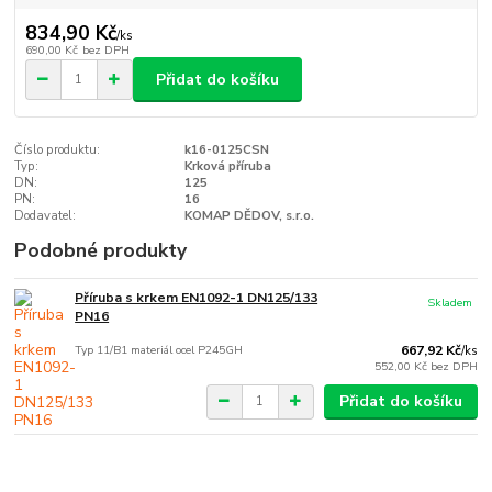
834,90 Kč
/
ks
690,00 Kč
bez DPH
Přidat do košíku
Číslo produktu:
k16-0125CSN
Typ:
Krková příruba
DN:
125
PN:
16
Dodavatel:
KOMAP DĚDOV, s.r.o.
Podobné produkty
Příruba s krkem EN1092-1 DN125/133
Skladem
PN16
Typ 11/B1 materiál ocel P245GH
667,92 Kč
/
ks
552,00 Kč
bez DPH
Přidat do košíku