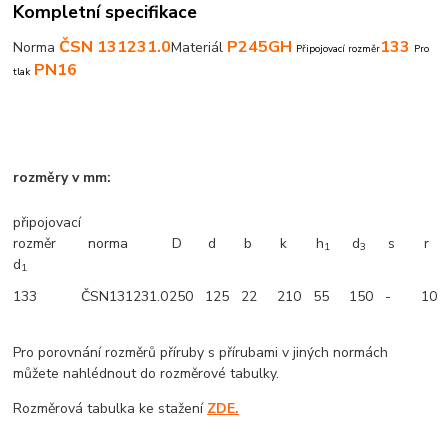
Kompletní specifikace
ČSN 131231.0
P245GH
133
Norma
Materiál
Připojovací rozměr
Pro
PN16
tlak
rozměry v mm:
připojovací
rozměr
norma
D
d
b
k
h
d
s
r
1
3
d
1
133
ČSN131231.0
250
125
22
210
55
150
-
10
Pro porovnání rozměrů příruby s přírubami v jiných normách
můžete nahlédnout do rozměrové tabulky.
Rozměrová tabulka ke stažení
ZDE.