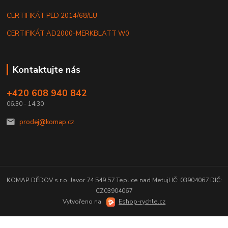
CERTIFIKÁT PED 2014/68/EU
CERTIFIKÁT AD2000-MERKBLATT W0
Kontaktujte nás
+420 608 940 842
06:30 - 14:30
prodej@komap.cz
KOMAP DĚDOV s.r.o. Javor 74 549 57 Teplice nad Metují IČ: 03904067 DIČ:
CZ03904067
Vytvořeno na
Eshop-rychle.cz