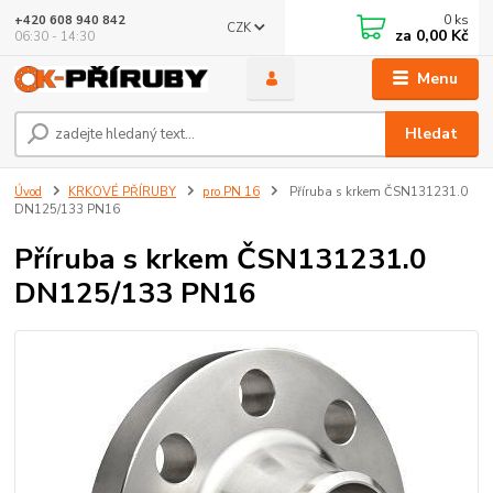
0
ks
+420 608 940 842
CZK
za
0,00 Kč
06:30 - 14:30
Menu
Hledat
Úvod
KRKOVÉ PŘÍRUBY
pro PN 16
Příruba s krkem ČSN131231.0
DN125/133 PN16
Příruba s krkem ČSN131231.0
DN125/133 PN16